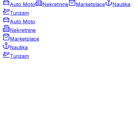
Auto Moto
Nekretnine
Marketplace
Nautika
Turizam
Auto Moto
Nekretnine
Marketplace
Nautika
Turizam
Auto Moto
Rabljeni automobili
Novi automobili
Motocikli / motori
Gospodarska vozila
Rezervni dijelovi i oprema
Kamperi i kamp prikolice