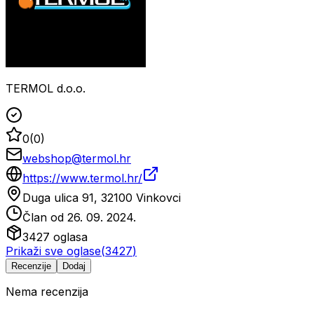
TERMOL d.o.o.
0
(
0
)
webshop@termol.hr
https://www.termol.hr/
Duga ulica 91, 32100 Vinkovci
Član od
26. 09. 2024.
3427
oglasa
Prikaži sve oglase
(
3427
)
Recenzije
Dodaj
Nema recenzija