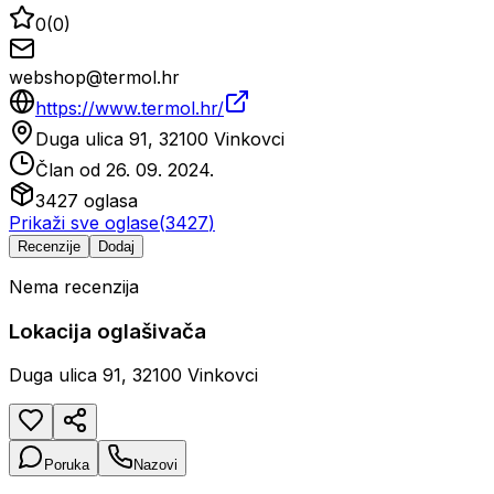
0
(
0
)
webshop@termol.hr
https://www.termol.hr/
Duga ulica 91, 32100 Vinkovci
Član od
26. 09. 2024.
3427
oglasa
Prikaži sve oglase
(
3427
)
Recenzije
Dodaj
Nema recenzija
Lokacija oglašivača
Duga ulica 91, 32100 Vinkovci
Poruka
Nazovi