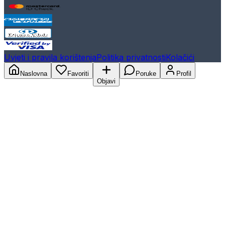
Uvjeti i pravila korištenja
Politika privatnosti
Kolačići
Naslovna
Favoriti
Poruke
Profil
Objavi