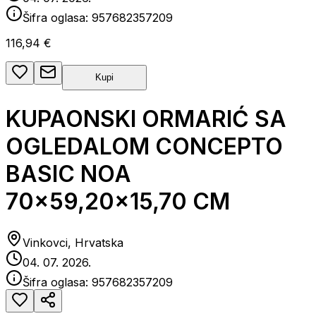
Šifra oglasa:
957682357209
116,94 €
Kupi
KUPAONSKI ORMARIĆ SA
OGLEDALOM CONCEPTO
BASIC NOA
70x59,20x15,70 CM
Vinkovci, Hrvatska
04. 07. 2026.
Šifra oglasa:
957682357209