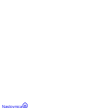
Nautika
Plovila
Charter
Prikolice za plovila
Brodski rezervni dijelovi
Nautička oprema
Brodski motori
Turizam
Apartmani
Sobe
Kuće za odmor
Aranžmani
Naslovnica