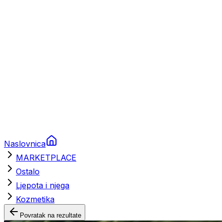
Brodski rezervni dijelovi
Nautička oprema
Brodski motori
Turizam
Apartmani
Sobe
Kuće za odmor
Aranžmani
Naslovnica
MARKETPLACE
Ostalo
Ljepota i njega
Kozmetika
Povratak na rezultate