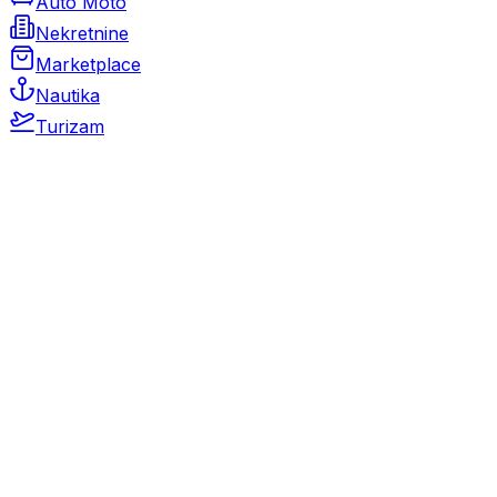
Auto Moto
Nekretnine
Marketplace
Nautika
Turizam
Auto Moto
Rabljeni automobili
Novi automobili
Motocikli / motori
Gospodarska vozila
Rezervni dijelovi i oprema
Kamperi i kamp prikolice
Oldtimeri
Karambolirani automobili