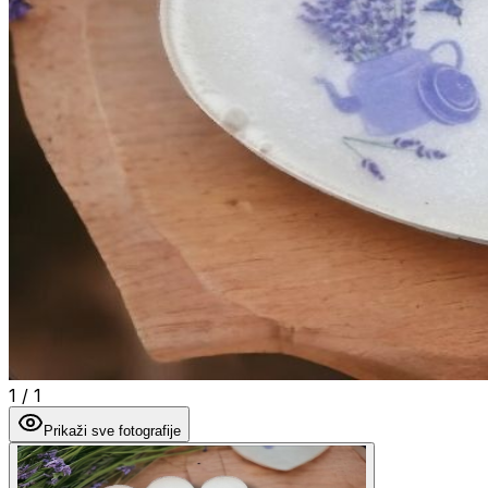
1
/
1
Prikaži sve fotografije