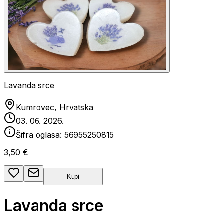
Lavanda srce
Kumrovec, Hrvatska
03. 06. 2026.
Šifra oglasa:
56955250815
3,50 €
Kupi
Lavanda srce