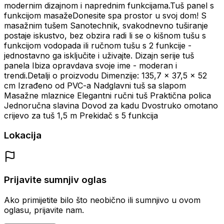
modernim dizajnom i naprednim funkcijama.Tuš panel s
funkcijom masažeDonesite spa prostor u svoj dom! S
masažnim tušem Sanotechnik, svakodnevno tuširanje
postaje iskustvo, bez obzira radi li se o kišnom tušu s
funkcijom vodopada ili ručnom tušu s 2 funkcije -
jednostavno ga isključite i uživajte. Dizajn serije tuš
panela Ibiza opravdava svoje ime - moderan i
trendi.Detalji o proizvodu Dimenzije: 135,7 x 37,5 x 52
cm Izrađeno od PVC-a Nadglavni tuš sa slapom
Masažne mlaznice Elegantni ručni tuš Praktična polica
Jednoručna slavina Dovod za kadu Dvostruko omotano
crijevo za tuš 1,5 m Prekidač s 5 funkcija
Lokacija
Prijavite sumnjiv oglas
Ako primijetite bilo što neobično ili sumnjivo u ovom
oglasu, prijavite nam.