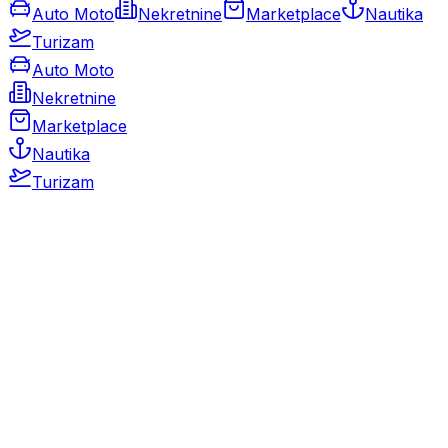
Auto Moto
Nekretnine
Marketplace
Nautika
Turizam
Auto Moto
Nekretnine
Marketplace
Nautika
Turizam
Auto Moto
Rabljeni automobili
Novi automobili
Motocikli / motori
Gospodarska vozila
Rezervni dijelovi i oprema
Kamperi i kamp prikolice