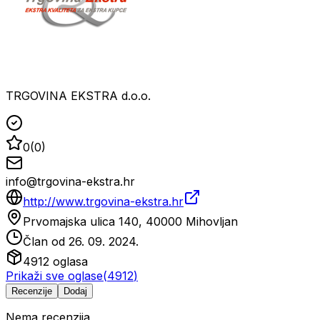
TRGOVINA EKSTRA d.o.o.
0
(
0
)
info@trgovina-ekstra.hr
http://www.trgovina-ekstra.hr
Prvomajska ulica 140, 40000 Mihovljan
Član od
26. 09. 2024.
4912
oglasa
Prikaži sve oglase
(
4912
)
Recenzije
Dodaj
Nema recenzija