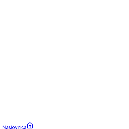
Nautika
Plovila
Charter
Prikolice za plovila
Brodski rezervni dijelovi
Nautička oprema
Brodski motori
Turizam
Apartmani
Sobe
Kuće za odmor
Aranžmani
Naslovnica