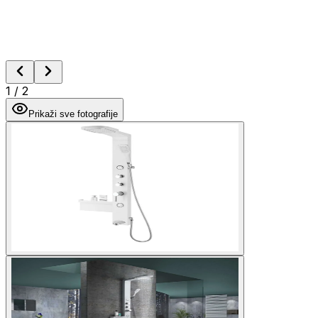
1
/
2
Prikaži sve fotografije