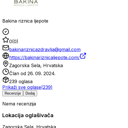
Bakina riznica ljepote
0
(
0
)
bakinariznicazdravlja@gmail.com
https://bakinariznicaljepote.com/
Zagorska Sela, Hrvatska
Član od
26. 09. 2024.
239
oglasa
Prikaži sve oglase
(
239
)
Recenzije
Dodaj
Nema recenzija
Lokacija oglašivača
Zagorska Sela, Hrvatska