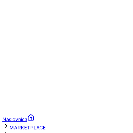
Plovila
Charter
Prikolice za plovila
Brodski rezervni dijelovi
Nautička oprema
Brodski motori
Turizam
Apartmani
Sobe
Kuće za odmor
Aranžmani
Naslovnica
MARKETPLACE