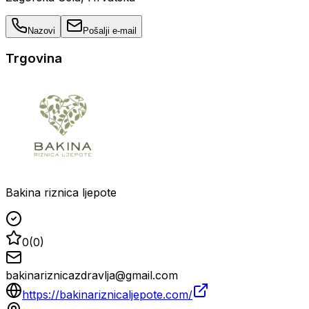
Nazovi
Pošalji e-mail
Trgovina
Bakina riznica ljepote
0
(
0
)
bakinariznicazdravlja@gmail.com
https://bakinariznicaljepote.com/