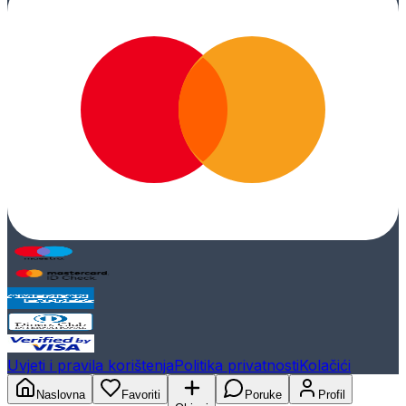
Uvjeti i pravila korištenja
Politika privatnosti
Kolačići
Naslovna
Favoriti
Poruke
Profil