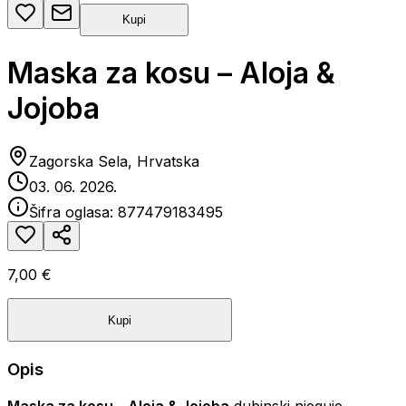
Kupi
Maska za kosu – Aloja &
Jojoba
Zagorska Sela, Hrvatska
03. 06. 2026.
Šifra oglasa:
877479183495
7,00 €
Kupi
Opis
Maska za kosu – Aloja & Jojoba
dubinski njeguje,