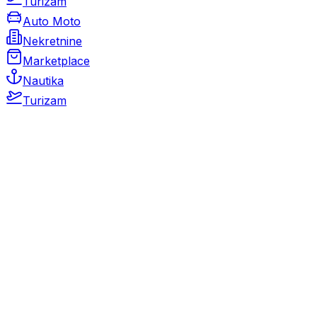
Turizam
Auto Moto
Nekretnine
Marketplace
Nautika
Turizam
Auto Moto
Rabljeni automobili
Novi automobili
Motocikli / motori
Gospodarska vozila
Rezervni dijelovi i oprema
Kamperi i kamp prikolice
Oldtimeri
Karambolirani automobili