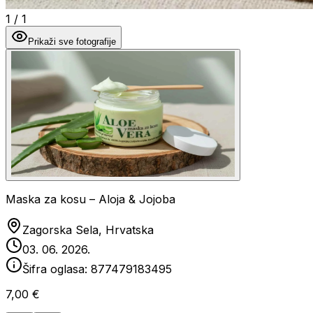
1
/
1
Prikaži sve fotografije
Maska za kosu – Aloja & Jojoba
Zagorska Sela, Hrvatska
03. 06. 2026.
Šifra oglasa:
877479183495
7,00 €