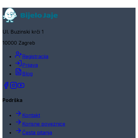
Ul. Buzinski krči 1
10000 Zagreb
Registracija
Prijava
Blog
Podrška
Kontakt
Korisne poveznice
Česta pitanja