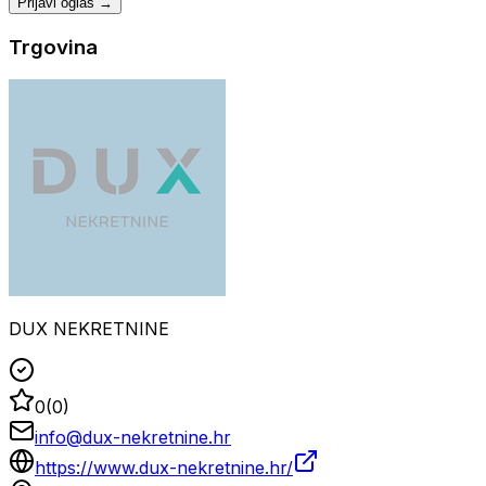
Prijavi oglas →
Trgovina
DUX NEKRETNINE
0
(
0
)
info@dux-nekretnine.hr
https://www.dux-nekretnine.hr/