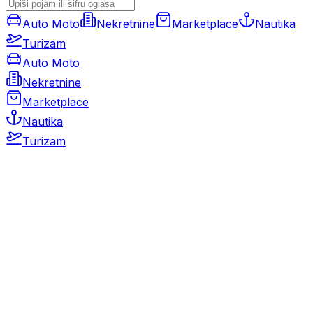
Auto Moto
Nekretnine
Marketplace
Nautika
Turizam
Auto Moto
Nekretnine
Marketplace
Nautika
Turizam
Auto Moto
Rabljeni automobili
Novi automobili
Motocikli / motori
Gospodarska vozila
Rezervni dijelovi i oprema
Kamperi i kamp prikolice