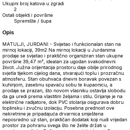
Ukupni broj katova u zgradi
2
Ostali objekti i površine
Spremište / šupa
Opis
MATULJI, JURDANI - Svijetao i funkcionalan stan na
mirnoj lokaciji, 39m2 Na mirnoj lokaciji u Jurdanima
prodaje se svijetao i praktično organiziran stan ukupne
površine 39,47 m², idealan za ugodan svakodnevni
žiivot. Južna orijentacija prostoru daje obilje prirodnog
svjetla tijekom cijelog dana, stvarajući toplu i prozračnu
atmosferu. Stan obuhvaća dnevni boravak povezan s
kuhinjom, zasebnu spavaću sobu te kupaonicu, a
prodaje se prazan, što novom vlasniku ostavlja slobodu
da ga uredi prema vlastitim željama i stilu. Grijanje je na
električne radijatore, dok PVC stolarija osigurava dobru
toplinsku i zvučnu izolaciju. Posebna prednost ove
nekretnine je pripadajuća drvarnica smještena
neposredno uz stan, praktičan dodatak koji nudi vrijedan
prostor za pohranu svega što ne želite držati u