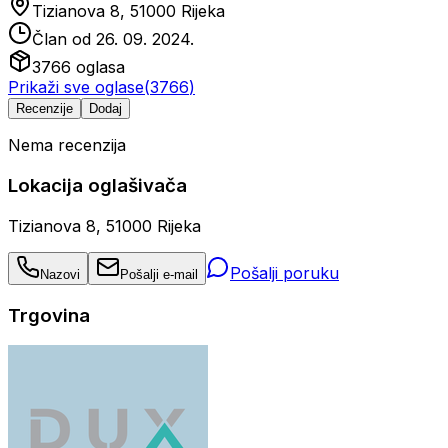
Tizianova 8, 51000 Rijeka
Član od
26. 09. 2024.
3766
oglasa
Prikaži sve oglase
(
3766
)
Recenzije
Dodaj
Nema recenzija
Lokacija oglašivača
Tizianova 8, 51000 Rijeka
Pošalji poruku
Nazovi
Pošalji e-mail
Trgovina