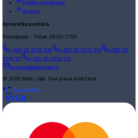
Politika privatnosti
Kolačići
Korisnička podrška
Ponedjeljak - Petak 09:00-17:00
+385 95 2018 509
+385 95 2018 510
+385 95
2018 511
+385 95 2018 512
podrska@bijelojaje.hr
© 2026 Bijelo Jaje. Sva prava pridržana.