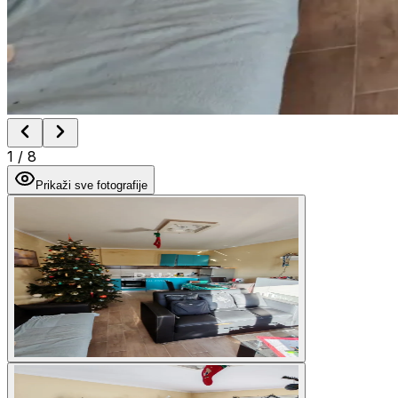
1
/
8
Prikaži sve fotografije