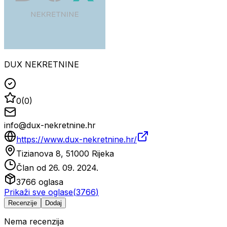
DUX NEKRETNINE
0
(
0
)
info@dux-nekretnine.hr
https://www.dux-nekretnine.hr/
Tizianova 8, 51000 Rijeka
Član od
26. 09. 2024.
3766
oglasa
Prikaži sve oglase
(
3766
)
Recenzije
Dodaj
Nema recenzija