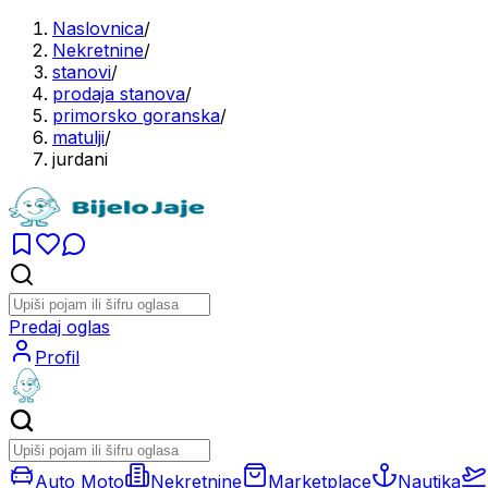
Naslovnica
/
Nekretnine
/
stanovi
/
prodaja stanova
/
primorsko goranska
/
matulji
/
jurdani
Predaj oglas
Profil
Auto Moto
Nekretnine
Marketplace
Nautika