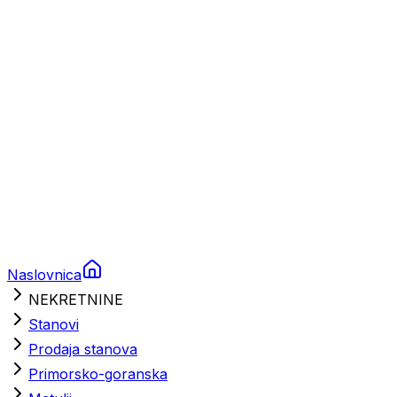
Brodski rezervni dijelovi
Nautička oprema
Brodski motori
Turizam
Apartmani
Sobe
Kuće za odmor
Aranžmani
Naslovnica
NEKRETNINE
Stanovi
Prodaja stanova
Primorsko-goranska