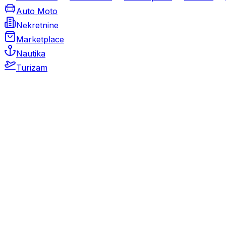
Auto Moto
Nekretnine
Marketplace
Nautika
Turizam
Auto Moto
Rabljeni automobili
Novi automobili
Motocikli / motori
Gospodarska vozila
Rezervni dijelovi i oprema
Kamperi i kamp prikolice
Oldtimeri
Karambolirani automobili