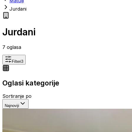
Matulji
Jurdani
Jurdani
7
oglasa
Filteri
3
Oglasi kategorije
Sortiranje po
Najnoviji