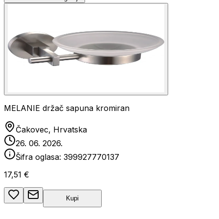
MELANIE držač sapuna kromiran
Čakovec, Hrvatska
26. 06. 2026.
Šifra oglasa:
399927770137
17,51 €
Kupi