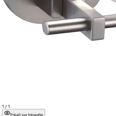
1
/
1
Prikaži sve fotografije