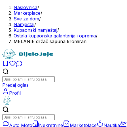
Naslovnica
/
Marketplace
/
Sve za dom
/
Namještaj
/
Kupaonski namještaj
/
Ostala kupaonska galanterija i oprema
/
MELANIE držač sapuna kromiran
Predaj oglas
Profil
Auto Moto
Nekretnine
Marketplace
Nautika