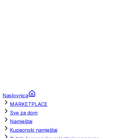
Brodski rezervni dijelovi
Nautička oprema
Brodski motori
Turizam
Apartmani
Sobe
Kuće za odmor
Aranžmani
Naslovnica
MARKETPLACE
Sve za dom
Namještaj
Kupaonski namještaj