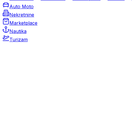
Auto Moto
Nekretnine
Marketplace
Nautika
Turizam
Auto Moto
Rabljeni automobili
Novi automobili
Motocikli / motori
Gospodarska vozila
Rezervni dijelovi i oprema
Kamperi i kamp prikolice
Oldtimeri
Karambolirani automobili