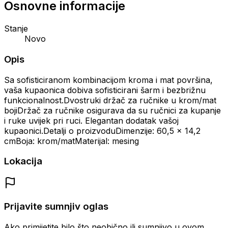
Osnovne informacije
Stanje
Novo
Opis
Sa sofisticiranom kombinacijom kroma i mat površina,
vaša kupaonica dobiva sofisticirani šarm i bezbrižnu
funkcionalnost.Dvostruki držač za ručnike u krom/mat
bojiDržač za ručnike osigurava da su ručnici za kupanje
i ruke uvijek pri ruci. Elegantan dodatak vašoj
kupaonici.Detalji o proizvoduDimenzije: 60,5 x 14,2
cmBoja: krom/matMaterijal: mesing
Lokacija
Prijavite sumnjiv oglas
Ako primijetite bilo što neobično ili sumnjivo u ovom