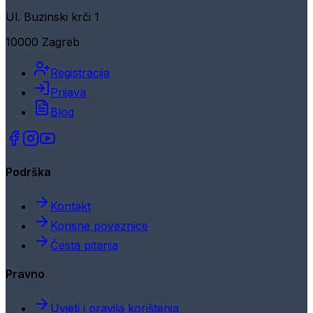
Ul. Buzinski krči 1
10000 Zagreb
Registracija
Prijava
Blog
Podrška
Kontakt
Korisne poveznice
Česta pitanja
Pravno
Uvjeti i pravila korištenja