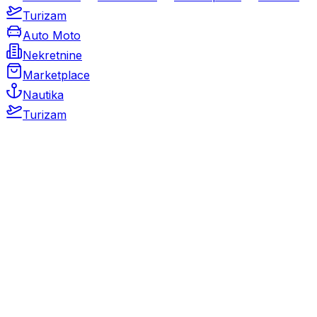
Turizam
Auto Moto
Nekretnine
Marketplace
Nautika
Turizam
Auto Moto
Rabljeni automobili
Novi automobili
Motocikli / motori
Gospodarska vozila
Rezervni dijelovi i oprema
Kamperi i kamp prikolice
Oldtimeri