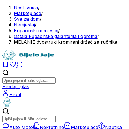
Naslovnica
/
Marketplace
/
Sve za dom
/
Namještaj
/
Kupaonski namještaj
/
Ostala kupaonska galanterija i oprema
/
MELANIE dvostruki kromirani držač za ručnike
Predaj oglas
Profil
Auto Moto
Nekretnine
Marketplace
Nautika