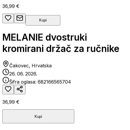
36,99 €
Kupi
MELANIE dvostruki
kromirani držač za ručnike
Čakovec, Hrvatska
26. 06. 2026.
Šifra oglasa:
682166565704
36,99 €
Kupi