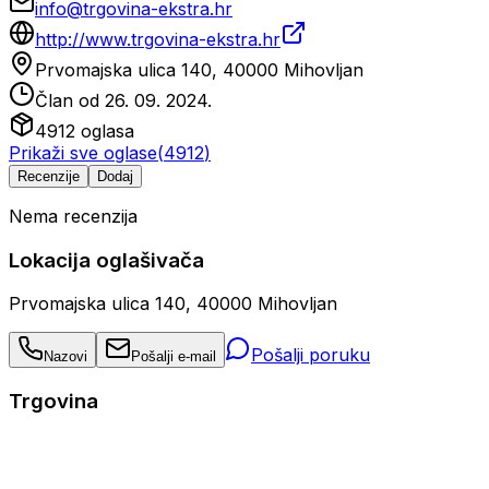
info@trgovina-ekstra.hr
http://www.trgovina-ekstra.hr
Prvomajska ulica 140, 40000 Mihovljan
Član od
26. 09. 2024.
4912
oglasa
Prikaži sve oglase
(
4912
)
Recenzije
Dodaj
Nema recenzija
Lokacija oglašivača
Prvomajska ulica 140, 40000 Mihovljan
Pošalji poruku
Nazovi
Pošalji e-mail
Trgovina