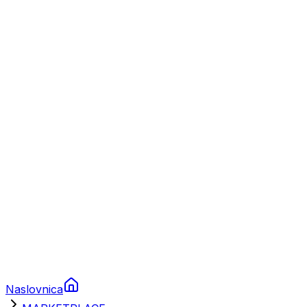
Nautika
Plovila
Charter
Prikolice za plovila
Brodski rezervni dijelovi
Nautička oprema
Brodski motori
Turizam
Apartmani
Sobe
Kuće za odmor
Aranžmani
Naslovnica