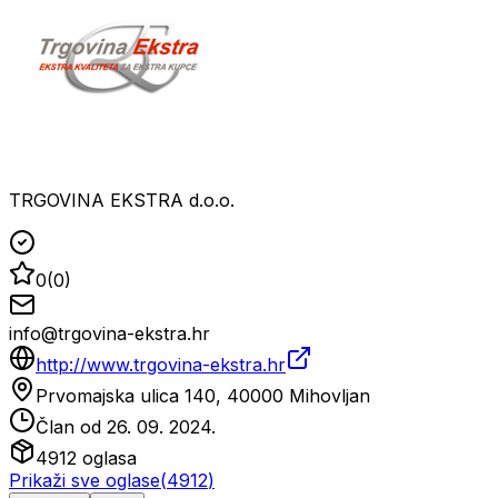
TRGOVINA EKSTRA d.o.o.
0
(
0
)
info@trgovina-ekstra.hr
http://www.trgovina-ekstra.hr
Prvomajska ulica 140, 40000 Mihovljan
Član od
26. 09. 2024.
4912
oglasa
Prikaži sve oglase
(
4912
)