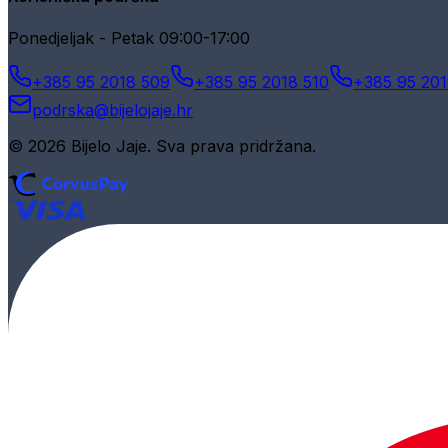
Ponedjeljak - Petak 09:00-17:00
+385 95 2018 509
+385 95 2018 510
+385 95 201
podrska@bijelojaje.hr
© 2026 Bijelo Jaje. Sva prava pridržana.