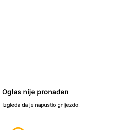
Apartmani
Sobe
Kuće za odmor
Aranžmani
Oglas nije pronađen
Izgleda da je napustio gnijezdo!