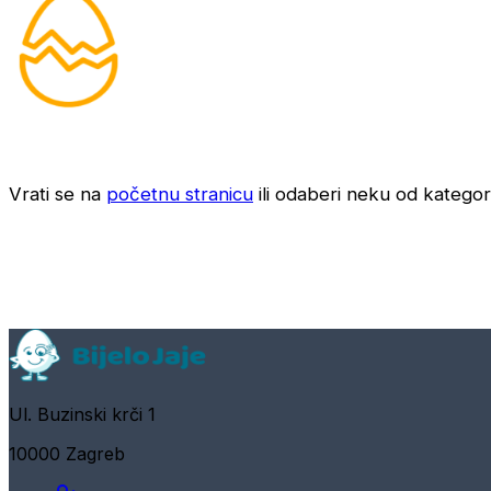
Vrati se na
početnu stranicu
ili odaberi neku od kategori
Ul. Buzinski krči 1
10000 Zagreb