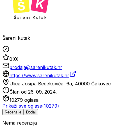
Šareni kutak
0
(
0
)
prodaja@sarenikutak.hr
https://www.sarenikutak.hr
Ulica Josipa Bedekovića, 6a, 40000 Čakovec
Član od
26. 09. 2024.
10279
oglasa
Prikaži sve oglase
(
10279
)
Recenzije
Dodaj
Nema recenzija