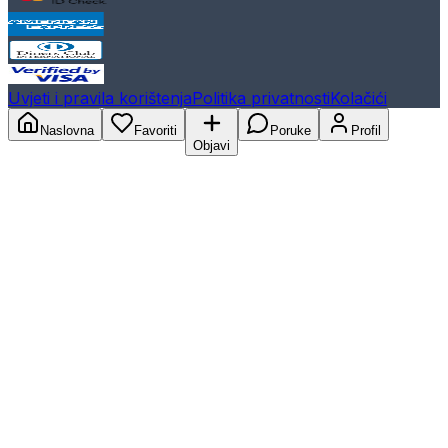
Uvjeti i pravila korištenja
Politika privatnosti
Kolačići
Naslovna
Favoriti
Poruke
Profil
Objavi