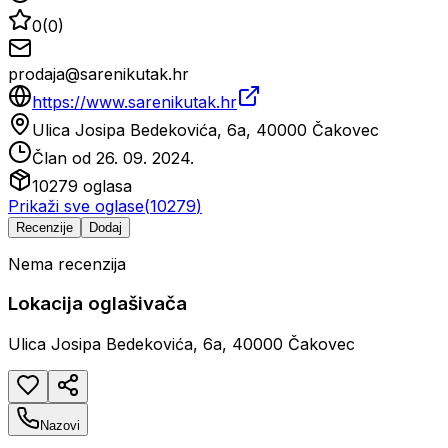
0
(
0
)
prodaja@sarenikutak.hr
https://www.sarenikutak.hr
Ulica Josipa Bedekovića, 6a, 40000 Čakovec
Član od
26. 09. 2024.
10279
oglasa
Prikaži sve oglase
(
10279
)
Recenzije
Dodaj
Nema recenzija
Lokacija oglašivača
Ulica Josipa Bedekovića, 6a, 40000 Čakovec
Nazovi