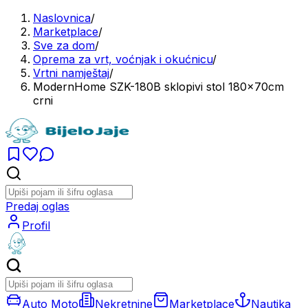
Naslovnica
/
Marketplace
/
Sve za dom
/
Oprema za vrt, voćnjak i okućnicu
/
Vrtni namještaj
/
ModernHome SZK-180B sklopivi stol 180x70cm
crni
Predaj oglas
Profil
Auto Moto
Nekretnine
Marketplace
Nautika