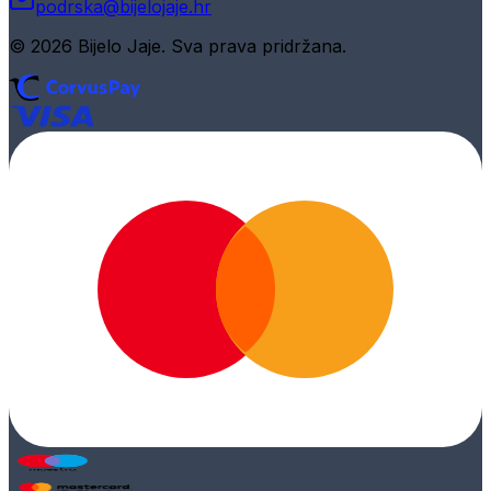
podrska@bijelojaje.hr
© 2026 Bijelo Jaje. Sva prava pridržana.