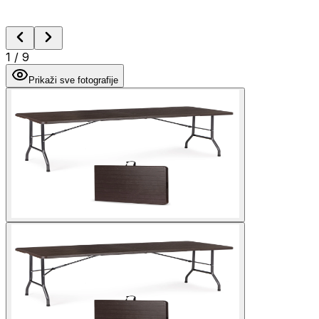
1
/
9
Prikaži sve fotografije