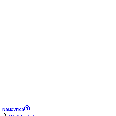
Nautika
Plovila
Charter
Prikolice za plovila
Brodski rezervni dijelovi
Nautička oprema
Brodski motori
Turizam
Apartmani
Sobe
Kuće za odmor
Aranžmani
Naslovnica