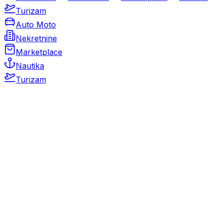
Turizam
Auto Moto
Nekretnine
Marketplace
Nautika
Turizam
Auto Moto
Rabljeni automobili
Novi automobili
Motocikli / motori
Gospodarska vozila
Rezervni dijelovi i oprema
Kamperi i kamp prikolice
Oldtimeri