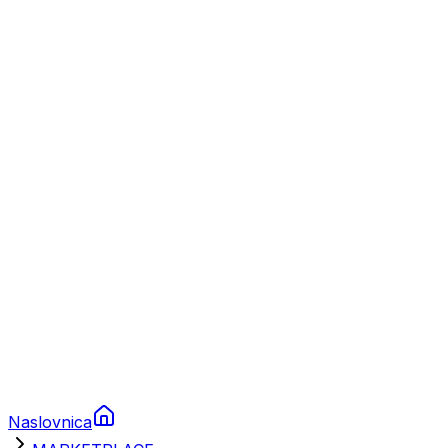
Nautika
Plovila
Charter
Prikolice za plovila
Brodski rezervni dijelovi
Nautička oprema
Brodski motori
Turizam
Apartmani
Sobe
Kuće za odmor
Aranžmani
Naslovnica