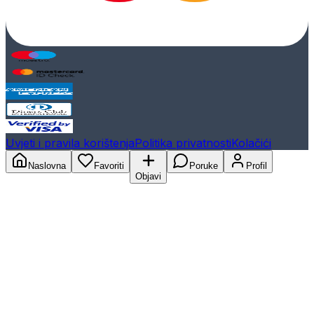
Uvjeti i pravila korištenja
Politika privatnosti
Kolačići
Naslovna
Favoriti
Poruke
Profil
Objavi