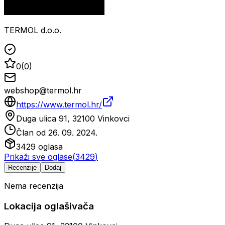
TERMOL d.o.o.
0
(
0
)
webshop@termol.hr
https://www.termol.hr/
Duga ulica 91, 32100 Vinkovci
Član od
26. 09. 2024.
3429
oglasa
Prikaži sve oglase
(
3429
)
Recenzije
Dodaj
Nema recenzija
Lokacija oglašivača