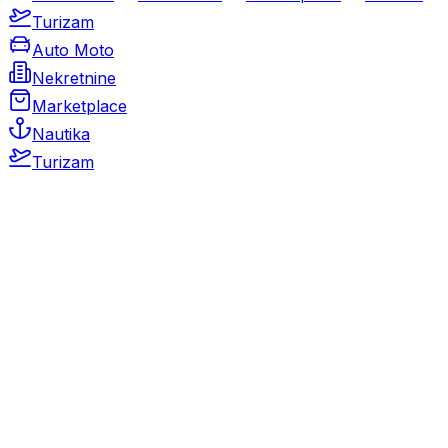
Turizam
Auto Moto
Nekretnine
Marketplace
Nautika
Turizam
Auto Moto
Rabljeni automobili
Novi automobili
Motocikli / motori
Gospodarska vozila
Rezervni dijelovi i oprema
Kamperi i kamp prikolice
Oldtimeri