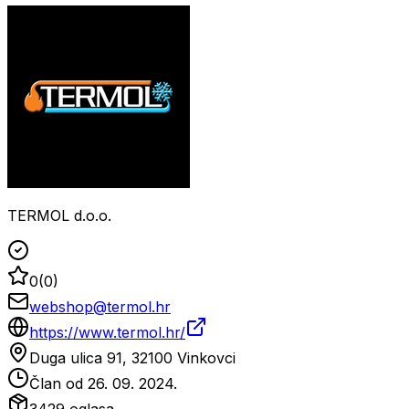
TERMOL d.o.o.
0
(
0
)
webshop@termol.hr
https://www.termol.hr/
Duga ulica 91, 32100 Vinkovci
Član od
26. 09. 2024.
3429
oglasa