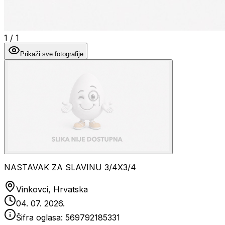
1
/
1
Prikaži sve fotografije
NASTAVAK ZA SLAVINU 3/4X3/4
Vinkovci, Hrvatska
04. 07. 2026.
Šifra oglasa:
569792185331