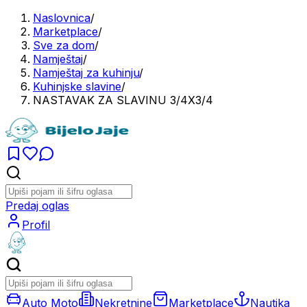
Naslovnica
/
Marketplace
/
Sve za dom
/
Namještaj
/
Namještaj za kuhinju
/
Kuhinjske slavine
/
NASTAVAK ZA SLAVINU 3/4X3/4
Predaj oglas
Profil
Auto Moto
Nekretnine
Marketplace
Nautika