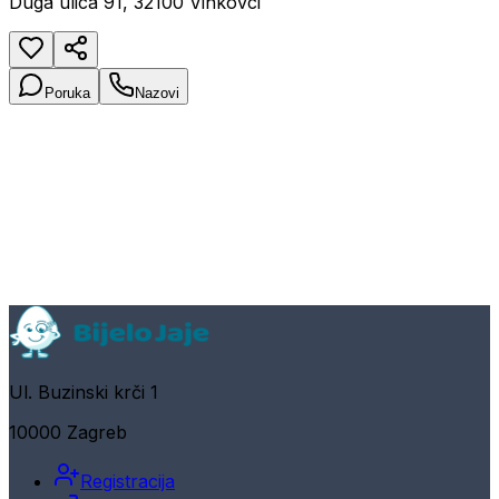
Duga ulica 91, 32100 Vinkovci
Poruka
Nazovi
Ul. Buzinski krči 1
10000 Zagreb
Registracija