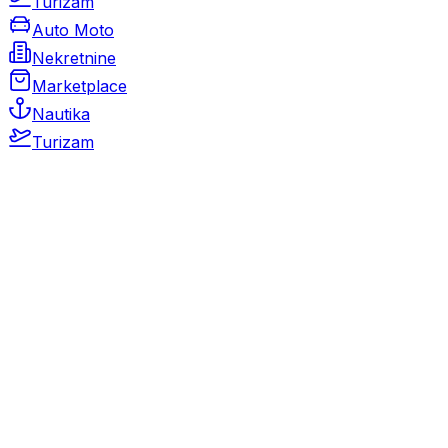
Turizam
Auto Moto
Nekretnine
Marketplace
Nautika
Turizam
Auto Moto
Rabljeni automobili
Novi automobili
Motocikli / motori
Gospodarska vozila
Rezervni dijelovi i oprema
Kamperi i kamp prikolice
Oldtimeri
Karambolirani automobili