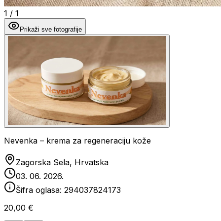
1
/
1
Prikaži sve fotografije
Nevenka – krema za regeneraciju kože
Zagorska Sela, Hrvatska
03. 06. 2026.
Šifra oglasa:
294037824173
20,00 €