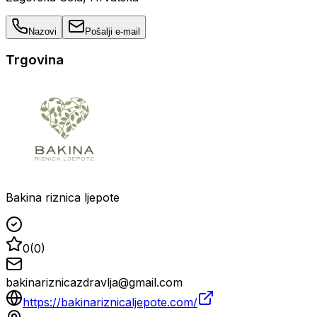
Nazovi
Pošalji e-mail
Trgovina
Bakina riznica ljepote
0
(
0
)
bakinariznicazdravlja@gmail.com
https://bakinariznicaljepote.com/