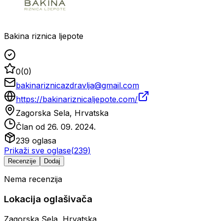
Bakina riznica ljepote
0
(
0
)
bakinariznicazdravlja@gmail.com
https://bakinariznicaljepote.com/
Zagorska Sela, Hrvatska
Član od
26. 09. 2024.
239
oglasa
Prikaži sve oglase
(
239
)
Recenzije
Dodaj
Nema recenzija
Lokacija oglašivača
Zagorska Sela, Hrvatska