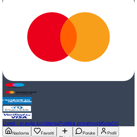
Uvjeti i pravila korištenja
Politika privatnosti
Kolačići
Naslovna
Favoriti
Poruke
Profil