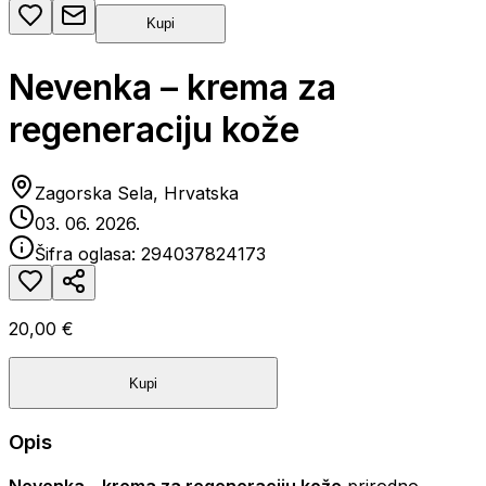
Kupi
Nevenka – krema za
regeneraciju kože
Zagorska Sela, Hrvatska
03. 06. 2026.
Šifra oglasa:
294037824173
20,00 €
Kupi
Opis
Nevenka – krema za regeneraciju kože
prirodno