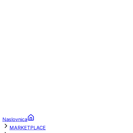
Plovila
Charter
Prikolice za plovila
Brodski rezervni dijelovi
Nautička oprema
Brodski motori
Turizam
Apartmani
Sobe
Kuće za odmor
Aranžmani
Naslovnica
MARKETPLACE