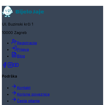
Ul. Buzinski krči 1
10000 Zagreb
Registracija
Prijava
Blog
Podrška
Kontakt
Korisne poveznice
Česta pitanja