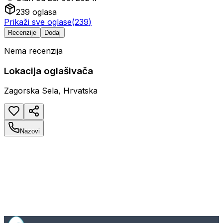
239
oglasa
Prikaži sve oglase
(
239
)
Recenzije
Dodaj
Nema recenzija
Lokacija oglašivača
Zagorska Sela, Hrvatska
Nazovi