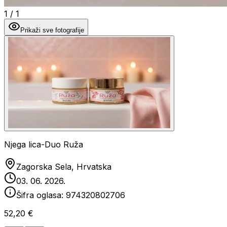
1
/
1
Prikaži sve fotografije
Njega lica-Duo Ruža
Zagorska Sela, Hrvatska
03. 06. 2026.
Šifra oglasa:
974320802706
52,20 €