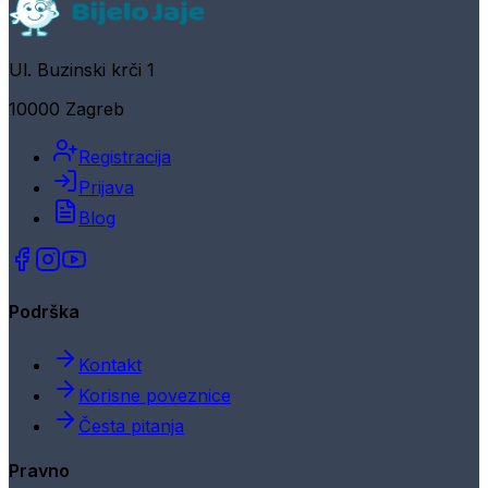
Ul. Buzinski krči 1
10000 Zagreb
Registracija
Prijava
Blog
Podrška
Kontakt
Korisne poveznice
Česta pitanja
Pravno