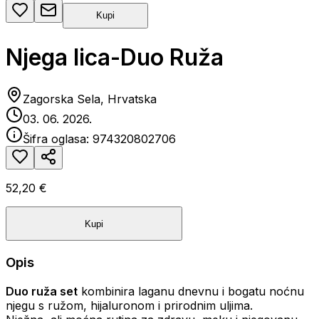
Kupi
Njega lica-Duo Ruža
Zagorska Sela, Hrvatska
03. 06. 2026.
Šifra oglasa:
974320802706
52,20 €
Kupi
Opis
Duo ruža set
kombinira laganu dnevnu i bogatu noćnu
njegu s ružom, hijaluronom i prirodnim uljima.