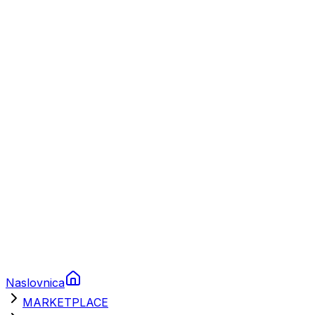
Plovila
Charter
Prikolice za plovila
Brodski rezervni dijelovi
Nautička oprema
Brodski motori
Turizam
Apartmani
Sobe
Kuće za odmor
Aranžmani
Naslovnica
MARKETPLACE