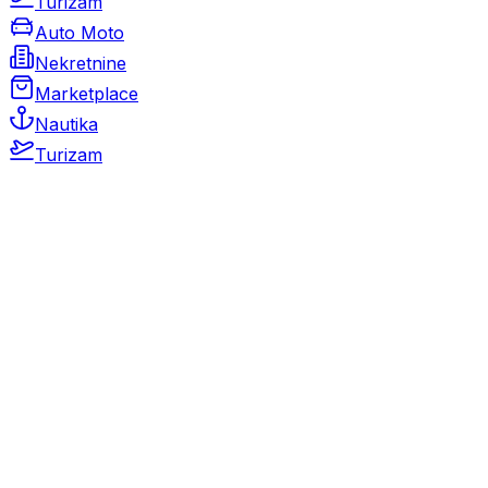
Turizam
Auto Moto
Nekretnine
Marketplace
Nautika
Turizam
Auto Moto
Rabljeni automobili
Novi automobili
Motocikli / motori
Gospodarska vozila
Rezervni dijelovi i oprema
Kamperi i kamp prikolice
Oldtimeri
Karambolirani automobili