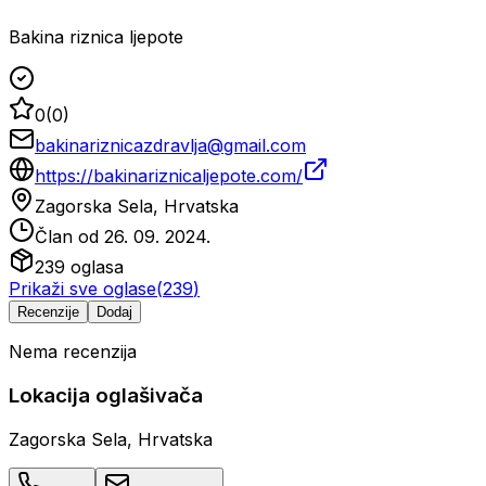
Bakina riznica ljepote
0
(
0
)
bakinariznicazdravlja@gmail.com
https://bakinariznicaljepote.com/
Zagorska Sela, Hrvatska
Član od
26. 09. 2024.
239
oglasa
Prikaži sve oglase
(
239
)
Recenzije
Dodaj
Nema recenzija
Lokacija oglašivača
Zagorska Sela, Hrvatska