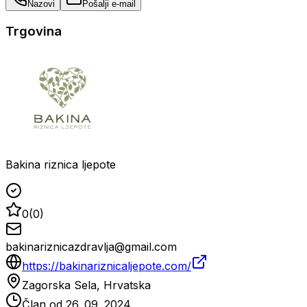
Nazovi
Pošalji e-mail
Trgovina
Bakina riznica ljepote
0
(
0
)
bakinariznicazdravlja@gmail.com
https://bakinariznicaljepote.com/
Zagorska Sela, Hrvatska
Član od
26. 09. 2024.