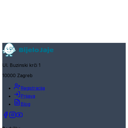
Ul. Buzinski krči 1
10000 Zagreb
Registracija
Prijava
Blog