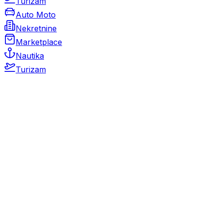
Turizam
Auto Moto
Nekretnine
Marketplace
Nautika
Turizam
Auto Moto
Rabljeni automobili
Novi automobili
Motocikli / motori
Gospodarska vozila
Rezervni dijelovi i oprema
Kamperi i kamp prikolice
Oldtimeri
Karambolirani automobili