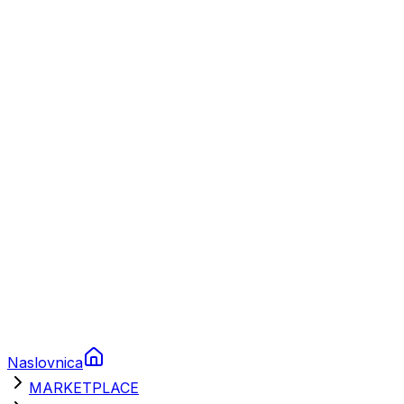
Plovila
Charter
Prikolice za plovila
Brodski rezervni dijelovi
Nautička oprema
Brodski motori
Turizam
Apartmani
Sobe
Kuće za odmor
Aranžmani
Naslovnica
MARKETPLACE