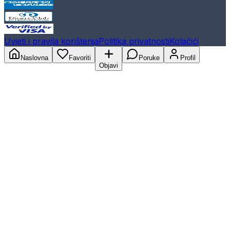
Uvjeti i pravila korištenja
Politika privatnosti
Kolačići
Naslovna
Favoriti
Poruke
Profil
Objavi