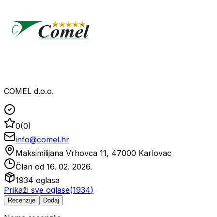
COMEL d.o.o.
0
(
0
)
info@comel.hr
Maksimilijana Vrhovca 11, 47000 Karlovac
Član od
16. 02. 2026.
1934
oglasa
Prikaži sve oglase
(
1934
)
Recenzije
Dodaj