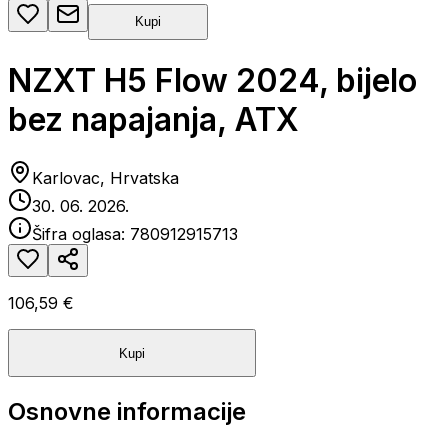
Kupi
NZXT H5 Flow 2024, bijelo
bez napajanja, ATX
Karlovac, Hrvatska
30. 06. 2026.
Šifra oglasa:
780912915713
106,59 €
Kupi
Osnovne informacije