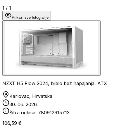
1
/
1
Prikaži sve fotografije
NZXT H5 Flow 2024, bijelo bez napajanja, ATX
Karlovac, Hrvatska
30. 06. 2026.
Šifra oglasa:
780912915713
106,59 €