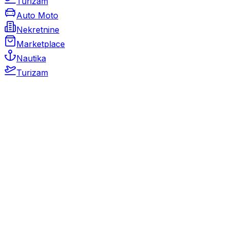
Turizam
Auto Moto
Nekretnine
Marketplace
Nautika
Turizam
Auto Moto
Rabljeni automobili
Novi automobili
Motocikli / motori
Gospodarska vozila
Rezervni dijelovi i oprema
Kamperi i kamp prikolice
Oldtimeri
Karambolirani automobili