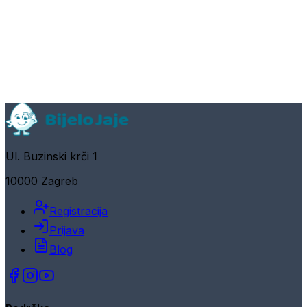
Ul. Buzinski krči 1
10000 Zagreb
Registracija
Prijava
Blog