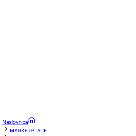
Plovila
Charter
Prikolice za plovila
Brodski rezervni dijelovi
Nautička oprema
Brodski motori
Turizam
Apartmani
Sobe
Kuće za odmor
Aranžmani
Naslovnica
MARKETPLACE