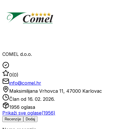
COMEL d.o.o.
0
(
0
)
info@comel.hr
Maksimilijana Vrhovca 11, 47000 Karlovac
Član od
16. 02. 2026.
1956
oglasa
Prikaži sve oglase
(
1956
)
Recenzije
Dodaj