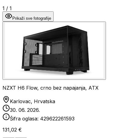
1
/
1
Prikaži sve fotografije
NZXT H6 Flow, crno bez napajanja, ATX
Karlovac, Hrvatska
30. 06. 2026.
Šifra oglasa:
429622261593
131,02 €