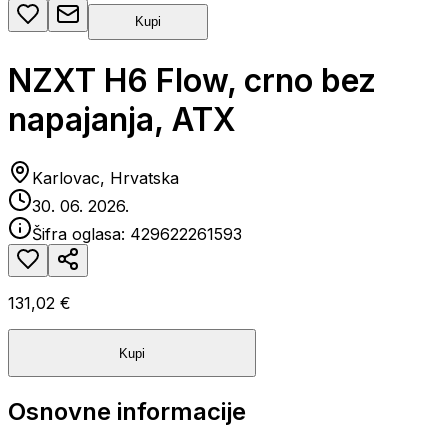
Kupi
NZXT H6 Flow, crno bez
napajanja, ATX
Karlovac, Hrvatska
30. 06. 2026.
Šifra oglasa:
429622261593
131,02 €
Kupi
Osnovne informacije