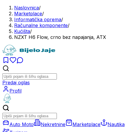
Naslovnica
/
Marketplace
/
Informatička oprema
/
Računalne komponente
/
Kućišta
/
NZXT H6 Flow, crno bez napajanja, ATX
Predaj oglas
Profil
Auto Moto
Nekretnine
Marketplace
Nautika