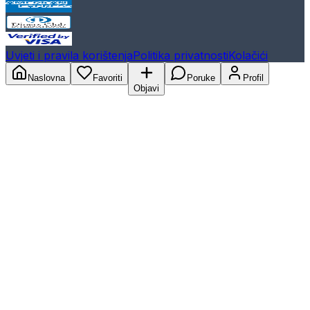
Uvjeti i pravila korištenja
Politika privatnosti
Kolačići
Naslovna
Favoriti
Poruke
Profil
Objavi