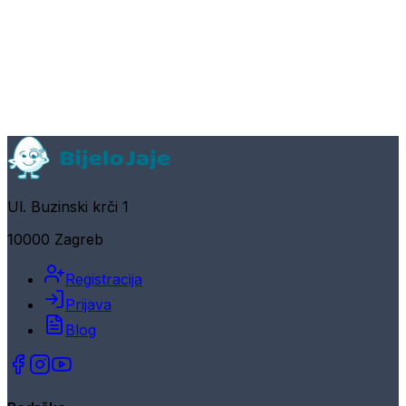
Ul. Buzinski krči 1
10000 Zagreb
Registracija
Prijava
Blog