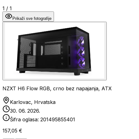
1
/
1
Prikaži sve fotografije
NZXT H6 Flow RGB, crno bez napajanja, ATX
Karlovac, Hrvatska
30. 06. 2026.
Šifra oglasa:
201495855401
157,05 €