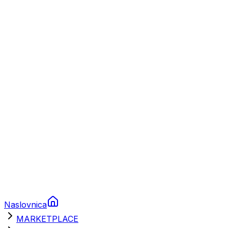
Plovila
Charter
Prikolice za plovila
Brodski rezervni dijelovi
Nautička oprema
Brodski motori
Turizam
Apartmani
Sobe
Kuće za odmor
Aranžmani
Naslovnica
MARKETPLACE