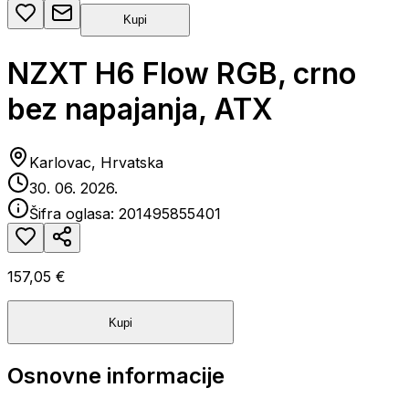
Kupi
NZXT H6 Flow RGB, crno
bez napajanja, ATX
Karlovac, Hrvatska
30. 06. 2026.
Šifra oglasa:
201495855401
157,05 €
Kupi
Osnovne informacije