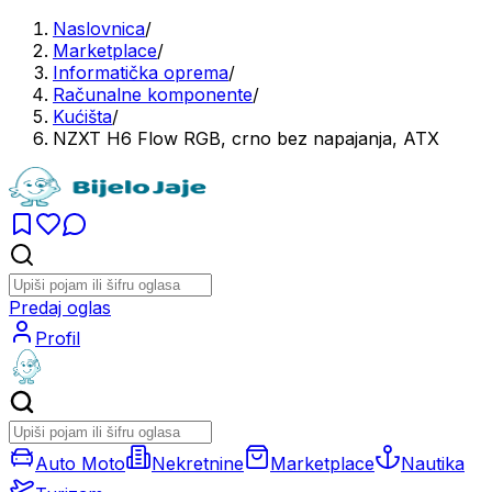
Naslovnica
/
Marketplace
/
Informatička oprema
/
Računalne komponente
/
Kućišta
/
NZXT H6 Flow RGB, crno bez napajanja, ATX
Predaj oglas
Profil
Auto Moto
Nekretnine
Marketplace
Nautika