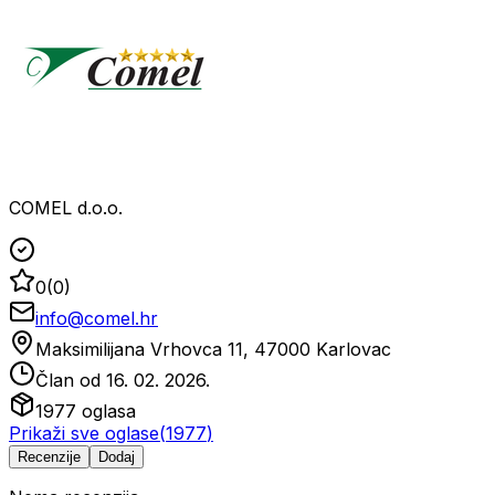
COMEL d.o.o.
0
(
0
)
info@comel.hr
Maksimilijana Vrhovca 11, 47000 Karlovac
Član od
16. 02. 2026.
1977
oglasa
Prikaži sve oglase
(
1977
)
Recenzije
Dodaj