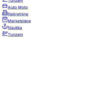
Turizam
Auto Moto
Nekretnine
Marketplace
Nautika
Turizam
Auto Moto
Rabljeni automobili
Novi automobili
Motocikli / motori
Gospodarska vozila
Rezervni dijelovi i oprema
Kamperi i kamp prikolice
Oldtimeri
Karambolirani automobili