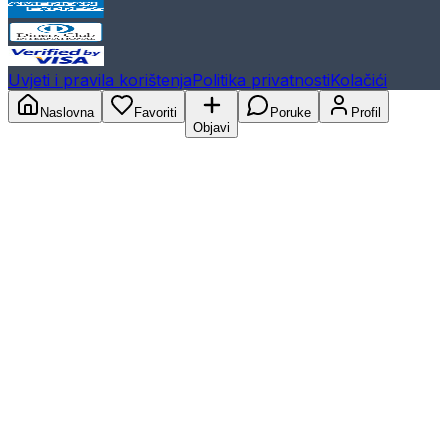
Uvjeti i pravila korištenja
Politika privatnosti
Kolačići
Naslovna
Favoriti
Poruke
Profil
Objavi