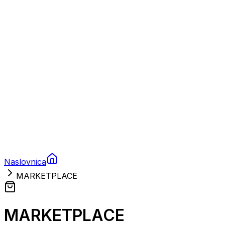
Prikolice za plovila
Brodski rezervni dijelovi
Nautička oprema
Brodski motori
Turizam
Apartmani
Sobe
Kuće za odmor
Aranžmani
Naslovnica
MARKETPLACE
MARKETPLACE