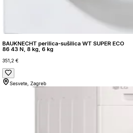
BAUKNECHT perilica-sušilica WT SUPER ECO
86 43 N, 8 kg, 6 kg
351,2 €
Sesvete, Zagreb