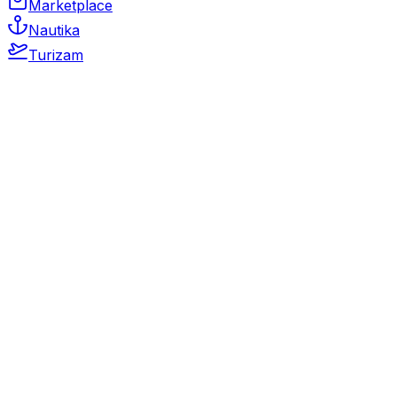
Marketplace
Nautika
Turizam
Auto Moto
Rabljeni automobili
Novi automobili
Motocikli / motori
Gospodarska vozila
Rezervni dijelovi i oprema
Kamperi i kamp prikolice
Oldtimeri
Karambolirani automobili
Nekretnine