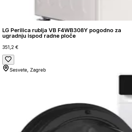
LG Perilica rublja VB F4WB308Y pogodno za
ugradnju ispod radne ploče
351,2 €
Sesvete, Zagreb