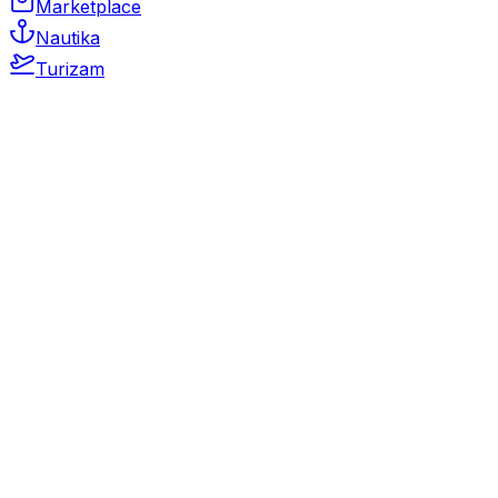
Marketplace
Nautika
Turizam
Auto Moto
Rabljeni automobili
Novi automobili
Motocikli / motori
Gospodarska vozila
Rezervni dijelovi i oprema
Kamperi i kamp prikolice
Oldtimeri
Karambolirani automobili
Nekretnine