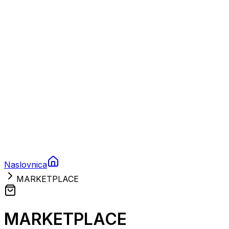
Prikolice za plovila
Brodski rezervni dijelovi
Nautička oprema
Brodski motori
Turizam
Apartmani
Sobe
Kuće za odmor
Aranžmani
Naslovnica
MARKETPLACE
MARKETPLACE