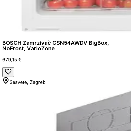
BOSCH Zamrzivač GSN54AWDV BigBox,
NoFrost, VarioZone
679,15 €
Sesvete, Zagreb