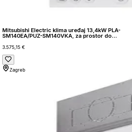
Mitsubishi Electric klima uređaj 13,4kW PLA-
SM140EA/PUZ-SM140VKA, za prostor do
140m2, A++ energetska klasa
3.575,15 €
Zagreb