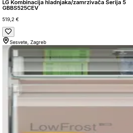
LG Kombinacija hladnjaka/zamrzivača Serija 5
GBBS525CEV
519,2 €
Sesvete, Zagreb