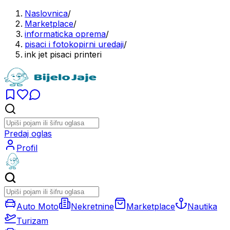
Naslovnica
/
Marketplace
/
informaticka oprema
/
pisaci i fotokopirni uredaji
/
ink jet pisaci printeri
Predaj oglas
Profil
Auto Moto
Nekretnine
Marketplace
Nautika
Turizam