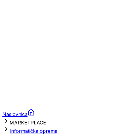
Plovila
Charter
Prikolice za plovila
Brodski rezervni dijelovi
Nautička oprema
Brodski motori
Turizam
Apartmani
Sobe
Kuće za odmor
Aranžmani
Naslovnica
MARKETPLACE
Informatička oprema