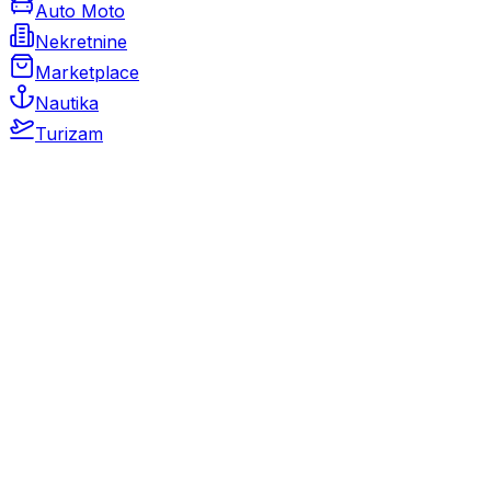
Auto Moto
Nekretnine
Marketplace
Nautika
Turizam
Auto Moto
Rabljeni automobili
Novi automobili
Motocikli / motori
Gospodarska vozila
Rezervni dijelovi i oprema
Kamperi i kamp prikolice
Oldtimeri
Karambolirani automobili