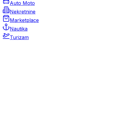
Auto Moto
Nekretnine
Marketplace
Nautika
Turizam
Auto Moto
Rabljeni automobili
Novi automobili
Motocikli / motori
Gospodarska vozila
Rezervni dijelovi i oprema
Kamperi i kamp prikolice
Oldtimeri
Karambolirani automobili