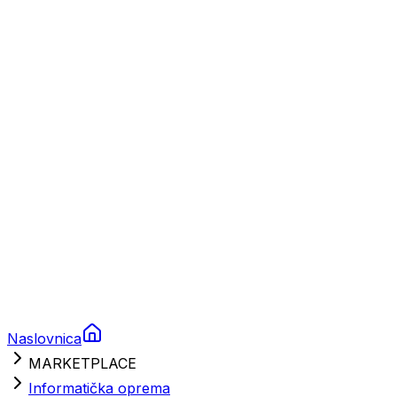
Plovila
Charter
Prikolice za plovila
Brodski rezervni dijelovi
Nautička oprema
Brodski motori
Turizam
Apartmani
Sobe
Kuće za odmor
Aranžmani
Naslovnica
MARKETPLACE
Informatička oprema