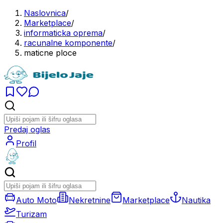
Naslovnica
/
Marketplace
/
informaticka oprema
/
racunalne komponente
/
maticne ploce
Predaj oglas
Profil
Auto Moto
Nekretnine
Marketplace
Nautika
Turizam