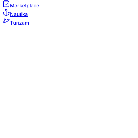
Marketplace
Nautika
Turizam
Auto Moto
Rabljeni automobili
Novi automobili
Motocikli / motori
Gospodarska vozila
Rezervni dijelovi i oprema
Kamperi i kamp prikolice
Oldtimeri
Karambolirani automobili
Nekretnine