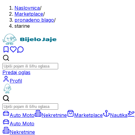
Naslovnica
/
Marketplace
/
pronadeno blago
/
starine
Predaj oglas
Profil
Auto Moto
Nekretnine
Marketplace
Nautika
Auto Moto
Nekretnine