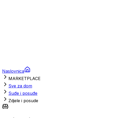
Nautička oprema
Brodski motori
Turizam
Apartmani
Sobe
Kuće za odmor
Aranžmani
Naslovnica
MARKETPLACE
Sve za dom
Suđe i posuđe
Zdjele i posude