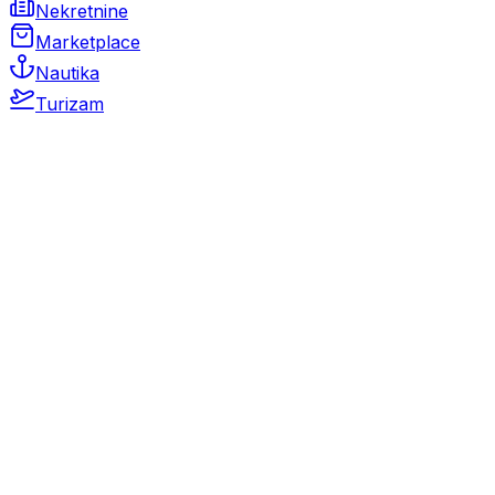
Nekretnine
Marketplace
Nautika
Turizam
Auto Moto
Rabljeni automobili
Novi automobili
Motocikli / motori
Gospodarska vozila
Rezervni dijelovi i oprema
Kamperi i kamp prikolice
Oldtimeri
Karambolirani automobili