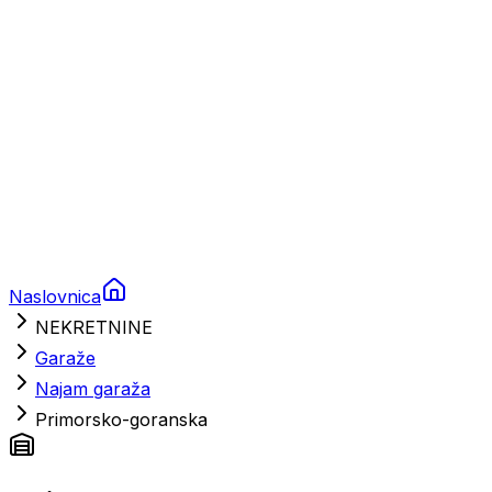
Nautička oprema
Brodski motori
Turizam
Apartmani
Sobe
Kuće za odmor
Aranžmani
Naslovnica
NEKRETNINE
Garaže
Najam garaža
Primorsko-goranska