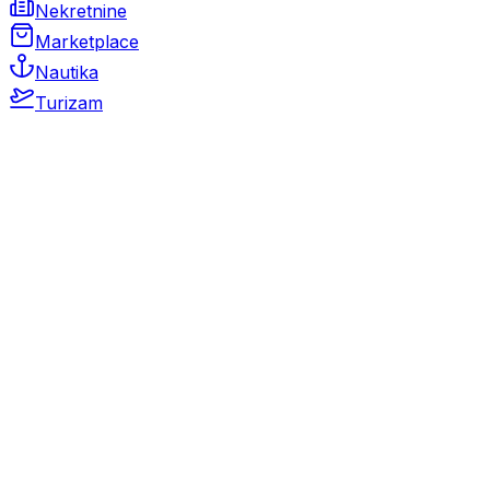
Nekretnine
Marketplace
Nautika
Turizam
Auto Moto
Rabljeni automobili
Novi automobili
Motocikli / motori
Gospodarska vozila
Rezervni dijelovi i oprema
Kamperi i kamp prikolice
Oldtimeri
Karambolirani automobili