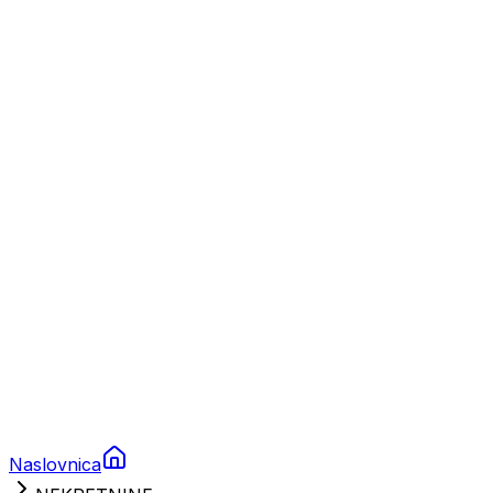
Nautika
Plovila
Charter
Prikolice za plovila
Brodski rezervni dijelovi
Nautička oprema
Brodski motori
Turizam
Apartmani
Sobe
Kuće za odmor
Aranžmani
Naslovnica