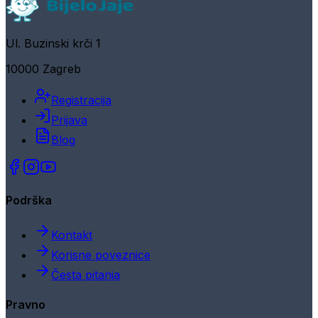
Ul. Buzinski krči 1
10000 Zagreb
Registracija
Prijava
Blog
Podrška
Kontakt
Korisne poveznice
Česta pitanja
Pravno