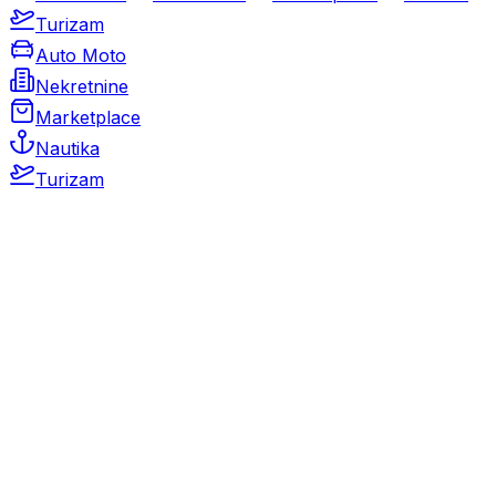
Turizam
Auto Moto
Nekretnine
Marketplace
Nautika
Turizam
Auto Moto
Rabljeni automobili
Novi automobili
Motocikli / motori
Gospodarska vozila
Rezervni dijelovi i oprema
Kamperi i kamp prikolice
Oldtimeri