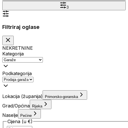
3
Filtriraj oglase
NEKRETNINE
Kategorija
Podkategorija
Lokacija (županija)
Primorsko-goranska
Grad/Općina
Rijeka
Naselje
Pećine
Cijena (u €)