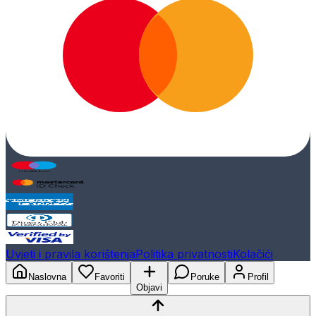
Uvjeti i pravila korištenja
Politika privatnosti
Kolačići
Naslovna
Favoriti
Poruke
Profil
Objavi