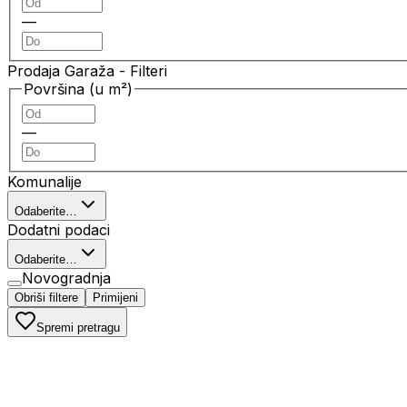
—
Prodaja Garaža
- Filteri
Površina (u m²)
—
Komunalije
Odaberite…
Dodatni podaci
Odaberite…
Novogradnja
Obriši filtere
Primijeni
Spremi pretragu