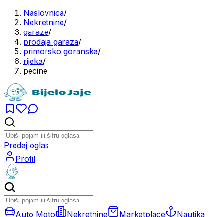
Naslovnica
/
Nekretnine
/
garaze
/
prodaja garaza
/
primorsko goranska
/
rijeka
/
pecine
Predaj oglas
Profil
Auto Moto
Nekretnine
Marketplace
Nautika