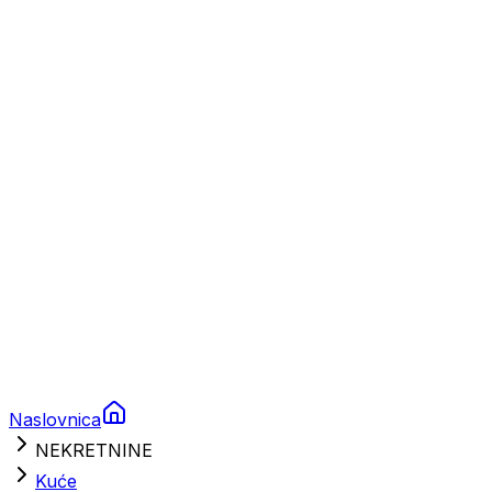
Plovila
Charter
Prikolice za plovila
Brodski rezervni dijelovi
Nautička oprema
Brodski motori
Turizam
Apartmani
Sobe
Kuće za odmor
Aranžmani
Naslovnica
NEKRETNINE
Kuće