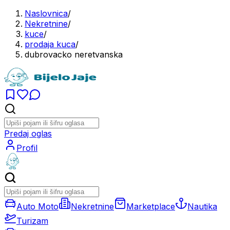
Naslovnica
/
Nekretnine
/
kuce
/
prodaja kuca
/
dubrovacko neretvanska
Predaj oglas
Profil
Auto Moto
Nekretnine
Marketplace
Nautika
Turizam