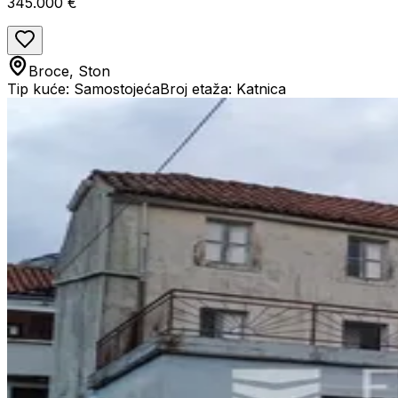
345.000 €
Broce, Ston
Tip kuće: Samostojeća
Broj etaža: Katnica