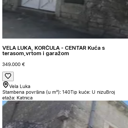
VELA LUKA, KORČULA - CENTAR Kuća s
terasom,vrtom i garažom
349.000 €
Vela Luka
Stambena površina (u m²): 140
Tip kuće: U nizu
Broj
etaža: Katnica