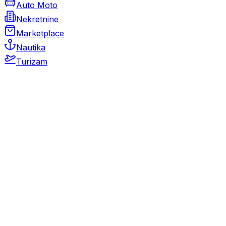
Auto Moto
Nekretnine
Marketplace
Nautika
Turizam
Auto Moto
Rabljeni automobili
Novi automobili
Motocikli / motori
Gospodarska vozila
Rezervni dijelovi i oprema
Kamperi i kamp prikolice
Oldtimeri
Karambolirani automobili