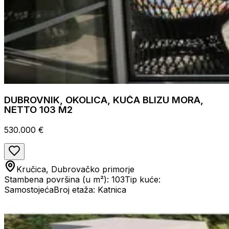
DUBROVNIK, OKOLICA, KUĆA BLIZU MORA,
NETTO 103 M2
530.000 €
Kručica, Dubrovačko primorje
Stambena površina (u m²): 103
Tip kuće:
Samostojeća
Broj etaža: Katnica