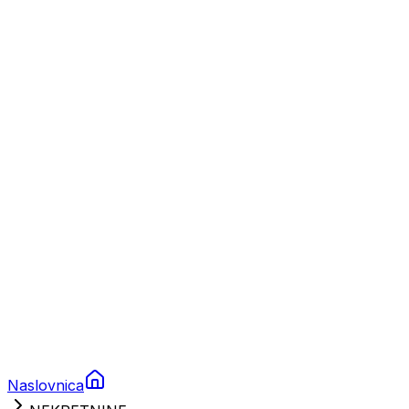
Nautika
Plovila
Charter
Prikolice za plovila
Brodski rezervni dijelovi
Nautička oprema
Brodski motori
Turizam
Apartmani
Sobe
Kuće za odmor
Aranžmani
Naslovnica