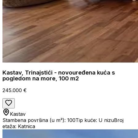
Kastav, Trinajstići - novouređena kuća s
pogledom na more, 100 m2
245.000 €
Kastav
Stambena površina (u m²): 100
Tip kuće: U nizu
Broj
etaža: Katnica