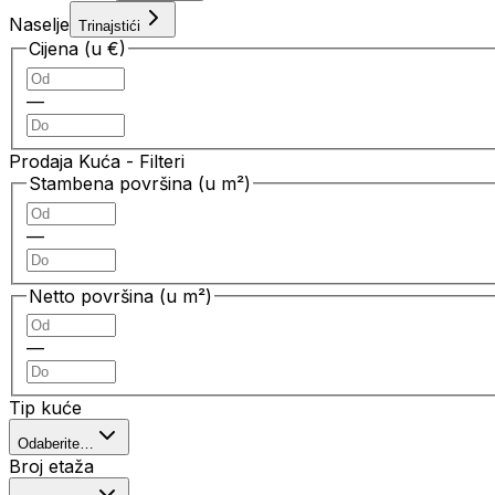
Naselje
Trinajstići
Cijena (u €)
—
Prodaja Kuća
- Filteri
Stambena površina (u m²)
—
Netto površina (u m²)
—
Tip kuće
Odaberite…
Broj etaža