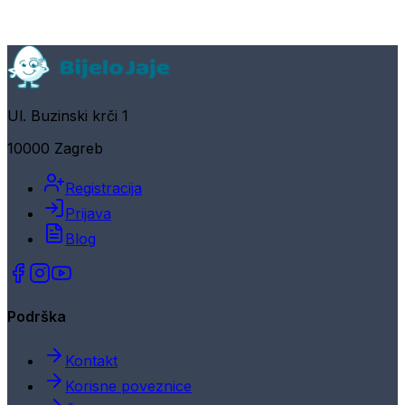
Ul. Buzinski krči 1
10000 Zagreb
Registracija
Prijava
Blog
Podrška
Kontakt
Korisne poveznice