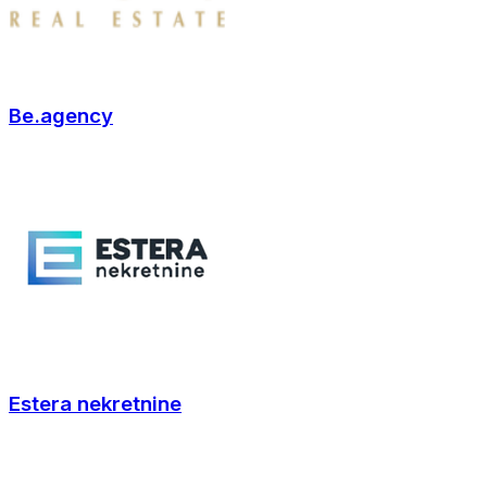
Be.agency
Estera nekretnine