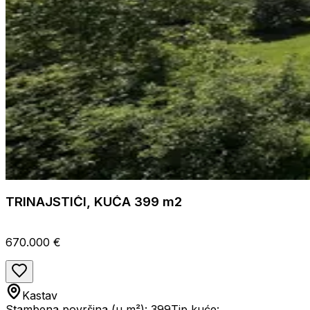
TRINAJSTIĆI, KUĆA 399 m2
670.000 €
Kastav
Stambena površina (u m²): 399
Tip kuće: