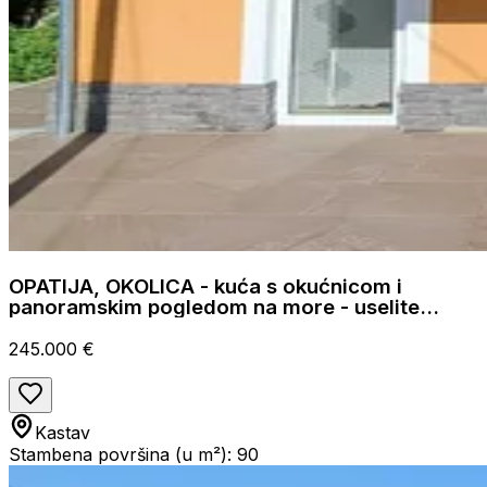
OPATIJA, OKOLICA - kuća s okućnicom i
panoramskim pogledom na more - uselite
odmah!
245.000 €
Kastav
Stambena površina (u m²): 90