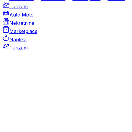
Turizam
Auto Moto
Nekretnine
Marketplace
Nautika
Turizam
Auto Moto
Rabljeni automobili
Novi automobili
Motocikli / motori
Gospodarska vozila
Rezervni dijelovi i oprema
Kamperi i kamp prikolice
Oldtimeri