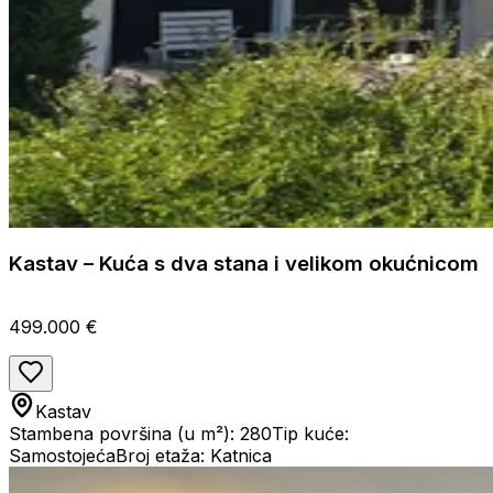
Kastav – Kuća s dva stana i velikom okućnicom
499.000 €
Kastav
Stambena površina (u m²): 280
Tip kuće:
Samostojeća
Broj etaža: Katnica