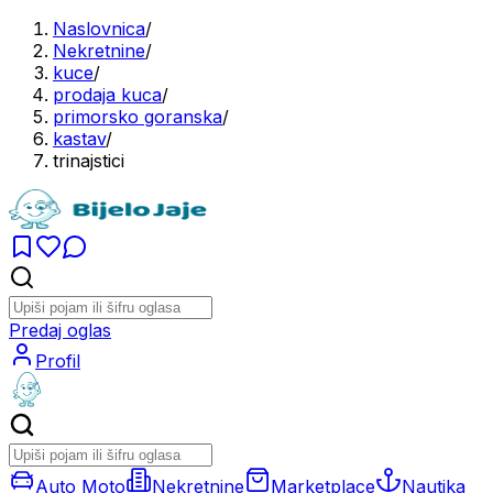
Naslovnica
/
Nekretnine
/
kuce
/
prodaja kuca
/
primorsko goranska
/
kastav
/
trinajstici
Predaj oglas
Profil
Auto Moto
Nekretnine
Marketplace
Nautika