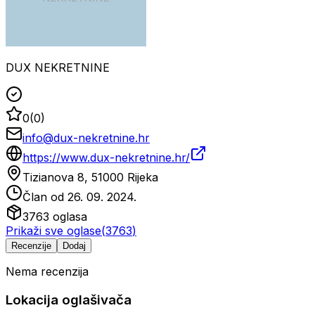
DUX NEKRETNINE
0
(
0
)
info@dux-nekretnine.hr
https://www.dux-nekretnine.hr/
Tizianova 8, 51000 Rijeka
Član od
26. 09. 2024.
3763
oglasa
Prikaži sve oglase
(
3763
)
Recenzije
Dodaj
Nema recenzija
Lokacija oglašivača