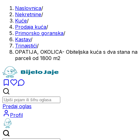
Naslovnica
/
Nekretnine
/
Kuće
/
Prodaja kuća
/
Primorsko goranska
/
Kastav
/
Trinajstići
/
OPATIJA, OKOLICA- Obiteljska kuća s dva stana na
parceli od 1800 m2
Predaj oglas
Profil