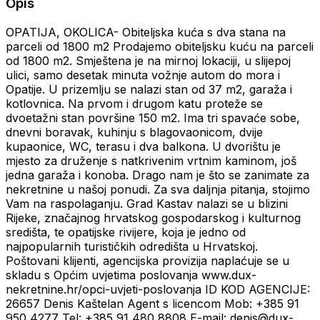
Opis
OPATIJA, OKOLICA- Obiteljska kuća s dva stana na
parceli od 1800 m2 Prodajemo obiteljsku kuću na parceli
od 1800 m2. Smještena je na mirnoj lokaciji, u slijepoj
ulici, samo desetak minuta vožnje autom do mora i
Opatije. U prizemlju se nalazi stan od 37 m2, garaža i
kotlovnica. Na prvom i drugom katu proteže se
dvoetažni stan površine 150 m2. Ima tri spavaće sobe,
dnevni boravak, kuhinju s blagovaonicom, dvije
kupaonice, WC, terasu i dva balkona. U dvorištu je
mjesto za druženje s natkrivenim vrtnim kaminom, još
jedna garaža i konoba. Drago nam je što se zanimate za
nekretnine u našoj ponudi. Za sva daljnja pitanja, stojimo
Vam na raspolaganju. Grad Kastav nalazi se u blizini
Rijeke, značajnog hrvatskog gospodarskog i kulturnog
središta, te opatijske rivijere, koja je jedno od
najpopularnih turističkih odredišta u Hrvatskoj.
Poštovani klijenti, agencijska provizija naplaćuje se u
skladu s Općim uvjetima poslovanja www.dux-
nekretnine.hr/opci-uvjeti-poslovanja ID KOD AGENCIJE:
26657 Denis Kaštelan Agent s licencom Mob: +385 91
950 4277 Tel: +385 91 480 8808 E-mail: denis@dux-