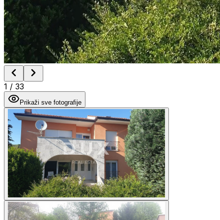
1
/
33
Prikaži sve fotografije