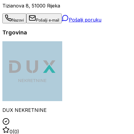
Tizianova 8, 51000 Rijeka
Pošalji poruku
Nazovi
Pošalji e-mail
Trgovina
DUX NEKRETNINE
0
(
0
)