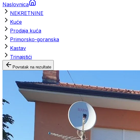
Naslovnica
NEKRETNINE
Kuće
Prodaja kuća
Primorsko-goranska
Kastav
Trinajstići
Povratak na rezultate