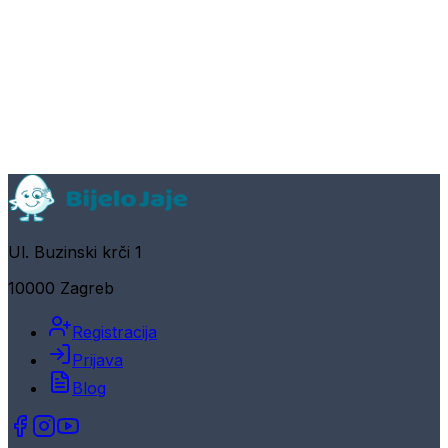
Ul. Buzinski krči 1
10000 Zagreb
Registracija
Prijava
Blog