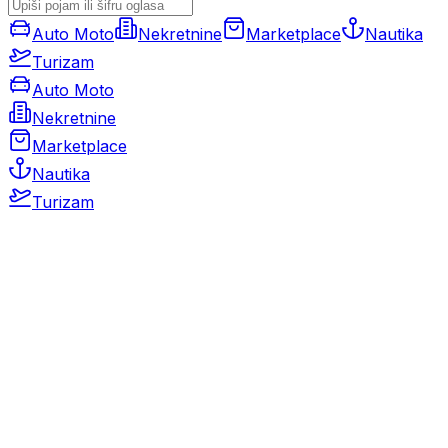
Auto Moto
Nekretnine
Marketplace
Nautika
Turizam
Auto Moto
Nekretnine
Marketplace
Nautika
Turizam
Auto Moto
Rabljeni automobili
Novi automobili
Motocikli / motori
Gospodarska vozila
Rezervni dijelovi i oprema
Kamperi i kamp prikolice