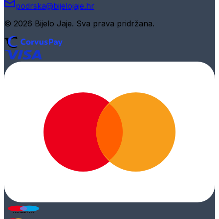
podrska@bijelojaje.hr
© 2026 Bijelo Jaje. Sva prava pridržana.