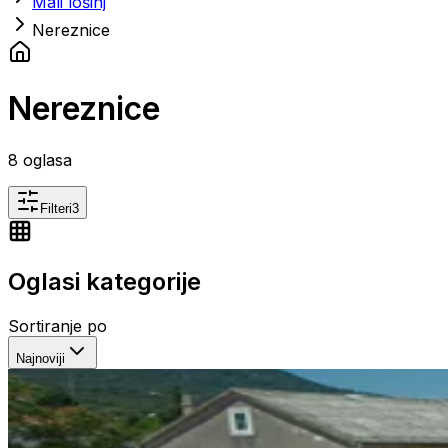
Mali lošinj
Nereznice
Nereznice
8
oglasa
Filteri
3
Oglasi kategorije
Sortiranje po
Najnoviji