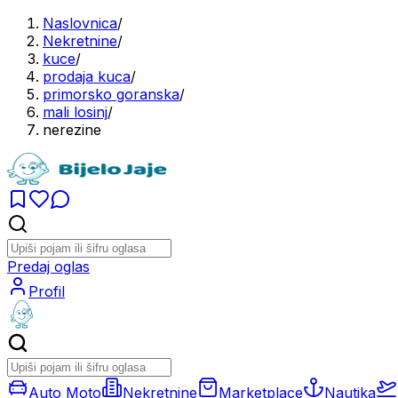
Naslovnica
/
Nekretnine
/
kuce
/
prodaja kuca
/
primorsko goranska
/
mali losinj
/
nerezine
Predaj oglas
Profil
Auto Moto
Nekretnine
Marketplace
Nautika