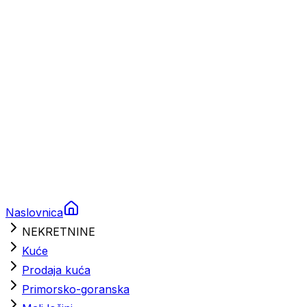
Brodski rezervni dijelovi
Nautička oprema
Brodski motori
Turizam
Apartmani
Sobe
Kuće za odmor
Aranžmani
Naslovnica
NEKRETNINE
Kuće
Prodaja kuća
Primorsko-goranska