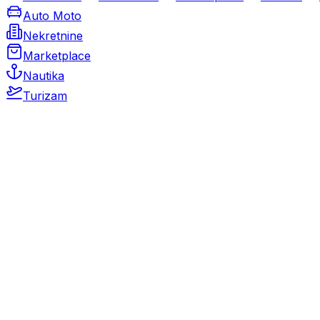
Auto Moto
Nekretnine
Marketplace
Nautika
Turizam
Auto Moto
Rabljeni automobili
Novi automobili
Motocikli / motori
Gospodarska vozila
Rezervni dijelovi i oprema
Kamperi i kamp prikolice
Oldtimeri
Karambolirani automobili