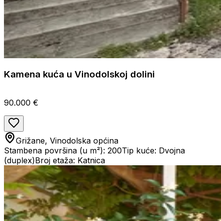
Kamena kuća u Vinodolskoj dolini
90.000 €
Grižane, Vinodolska općina
Stambena površina (u m²): 200
Tip kuće: Dvojna
(duplex)
Broj etaža: Katnica