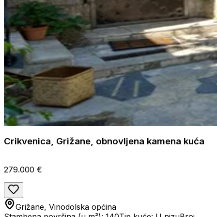
Crikvenica, Grižane, obnovljena kamena kuća
279.000 €
Grižane, Vinodolska općina
Stambena površina (u m²): 140
Tip kuće: U nizu
Broj