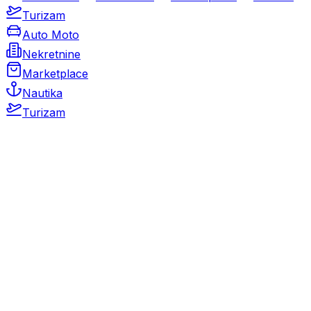
Turizam
Auto Moto
Nekretnine
Marketplace
Nautika
Turizam
Auto Moto
Rabljeni automobili
Novi automobili
Motocikli / motori
Gospodarska vozila
Rezervni dijelovi i oprema
Kamperi i kamp prikolice
Oldtimeri