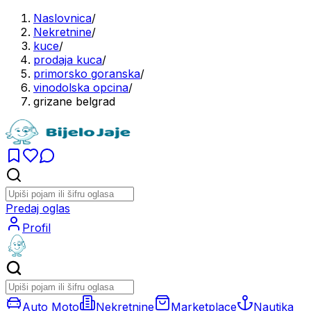
Naslovnica
/
Nekretnine
/
kuce
/
prodaja kuca
/
primorsko goranska
/
vinodolska opcina
/
grizane belgrad
Predaj oglas
Profil
Auto Moto
Nekretnine
Marketplace
Nautika