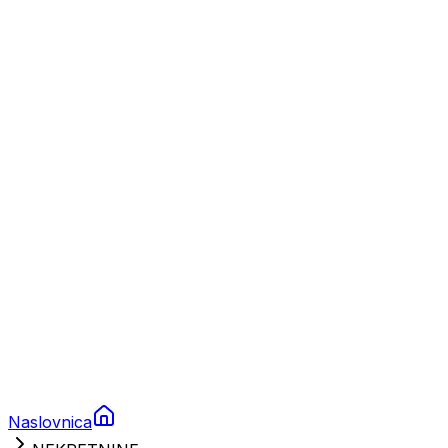
Nautika
Plovila
Charter
Prikolice za plovila
Brodski rezervni dijelovi
Nautička oprema
Brodski motori
Turizam
Apartmani
Sobe
Kuće za odmor
Aranžmani
Naslovnica