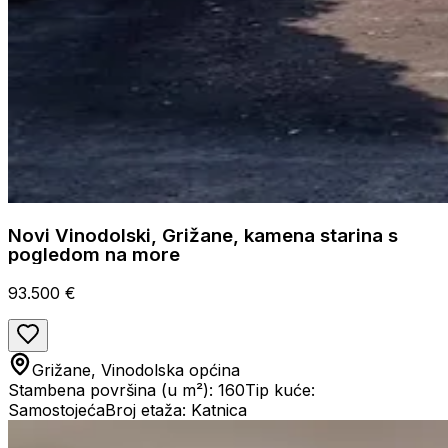
Novi Vinodolski, Grižane, kamena starina s
pogledom na more
93.500 €
Grižane, Vinodolska općina
Stambena površina (u m²): 160
Tip kuće:
Samostojeća
Broj etaža: Katnica