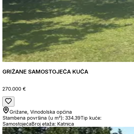
GRIŽANE SAMOSTOJEĆA KUĆA
270.000 €
Grižane, Vinodolska općina
Stambena površina (u m²): 334.39
Tip kuće:
Samostojeća
Broj etaža: Katnica