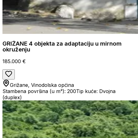
GRIŽANE 4 objekta za adaptaciju u mirnom
okruženju
185.000 €
Grižane, Vinodolska općina
Stambena površina (u m²): 200
Tip kuće: Dvojna
(duplex)