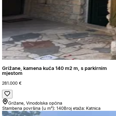
Grižane, kamena kuća 140 m2 m, s parkirnim
mjestom
281.000 €
Grižane, Vinodolska općina
Stambena površina (u m²): 140
Broj etaža: Katnica