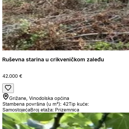
Ruševna starina u crikveničkom zaleđu
42.000 €
Grižane, Vinodolska općina
Stambena površina (u m²): 42
Tip kuće:
Samostojeća
Broj etaža: Prizemnica