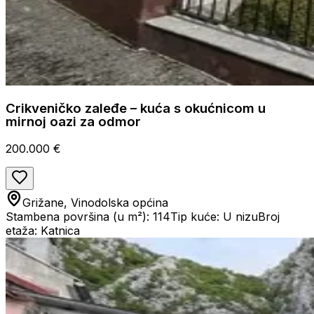
Crikveničko zaleđe – kuća s okućnicom u
mirnoj oazi za odmor
200.000 €
Grižane, Vinodolska općina
Stambena površina (u m²): 114
Tip kuće: U nizu
Broj
etaža: Katnica