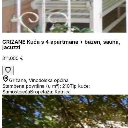
GRIŽANE Kuća s 4 apartmana + bazen, sauna,
jacuzzi
311.000 €
Grižane, Vinodolska općina
Stambena površina (u m²): 210
Tip kuće:
Samostojeća
Broj etaža: Katnica