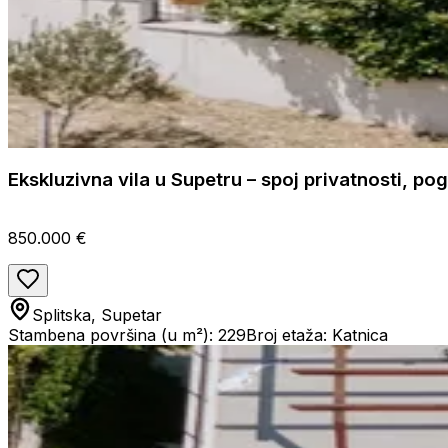
Ekskluzivna vila u Supetru – spoj privatnosti, po
850.000 €
Splitska, Supetar
Stambena površina (u m²): 229
Broj etaža: Katnica