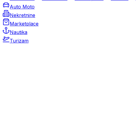
Auto Moto
Nekretnine
Marketplace
Nautika
Turizam
Auto Moto
Rabljeni automobili
Novi automobili
Motocikli / motori
Gospodarska vozila
Rezervni dijelovi i oprema
Kamperi i kamp prikolice
Oldtimeri
Karambolirani automobili