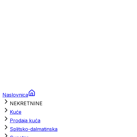
Brodski rezervni dijelovi
Nautička oprema
Brodski motori
Turizam
Apartmani
Sobe
Kuće za odmor
Aranžmani
Naslovnica
NEKRETNINE
Kuće
Prodaja kuća
Splitsko-dalmatinska