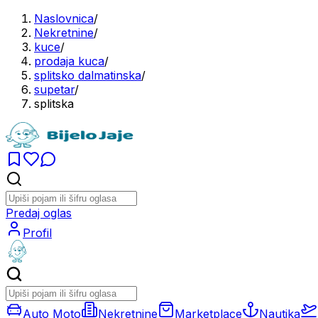
Naslovnica
/
Nekretnine
/
kuce
/
prodaja kuca
/
splitsko dalmatinska
/
supetar
/
splitska
Predaj oglas
Profil
Auto Moto
Nekretnine
Marketplace
Nautika