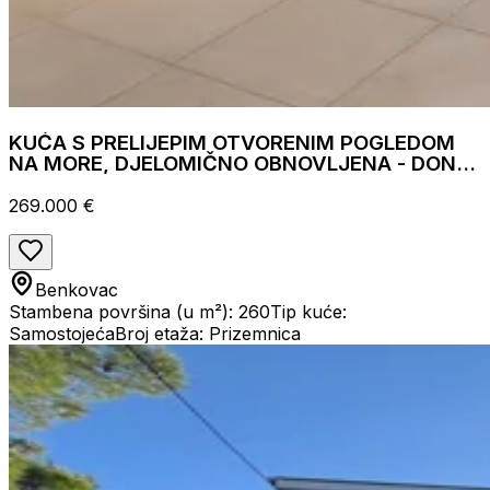
KUĆA S PRELIJEPIM OTVORENIM POGLEDOM
NA MORE, DJELOMIČNO OBNOVLJENA - DONJI
KARIN
269.000 €
Benkovac
Stambena površina (u m²): 260
Tip kuće:
Samostojeća
Broj etaža: Prizemnica