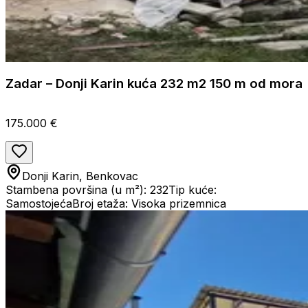
Zadar – Donji Karin kuća 232 m2 150 m od mora
175.000 €
Donji Karin, Benkovac
Stambena površina (u m²): 232
Tip kuće:
Samostojeća
Broj etaža: Visoka prizemnica