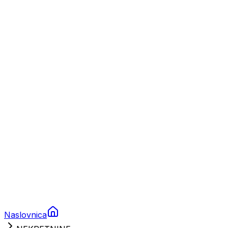
Nautika
Plovila
Charter
Prikolice za plovila
Brodski rezervni dijelovi
Nautička oprema
Brodski motori
Turizam
Apartmani
Sobe
Kuće za odmor
Aranžmani
Naslovnica