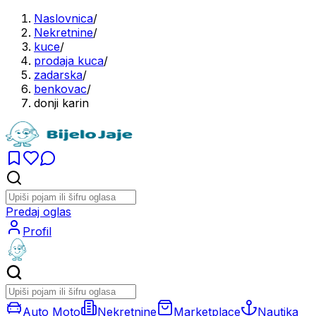
Naslovnica
/
Nekretnine
/
kuce
/
prodaja kuca
/
zadarska
/
benkovac
/
donji karin
Predaj oglas
Profil
Auto Moto
Nekretnine
Marketplace
Nautika