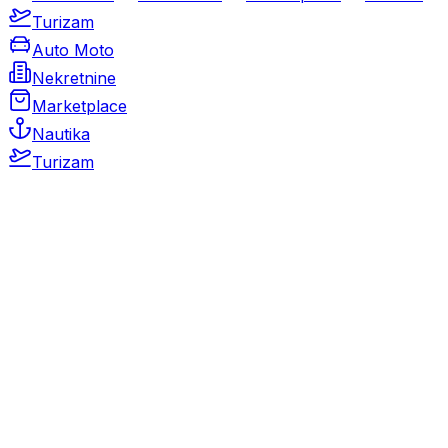
Turizam
Auto Moto
Nekretnine
Marketplace
Nautika
Turizam
Auto Moto
Rabljeni automobili
Novi automobili
Motocikli / motori
Gospodarska vozila
Rezervni dijelovi i oprema
Kamperi i kamp prikolice
Oldtimeri