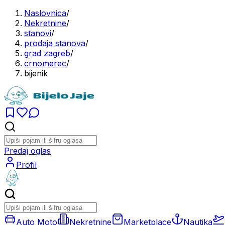
Naslovnica
/
Nekretnine
/
stanovi
/
prodaja stanova
/
grad zagreb
/
crnomerec
/
bijenik
Predaj oglas
Profil
Auto Moto
Nekretnine
Marketplace
Nautika