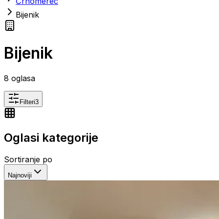
Črnomerec
Bijenik
Bijenik
8
oglasa
Filteri
3
Oglasi kategorije
Sortiranje po
Najnoviji