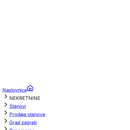
Brodski rezervni dijelovi
Nautička oprema
Brodski motori
Turizam
Apartmani
Sobe
Kuće za odmor
Aranžmani
Naslovnica
NEKRETNINE
Stanovi
Prodaja stanova
Grad zagreb