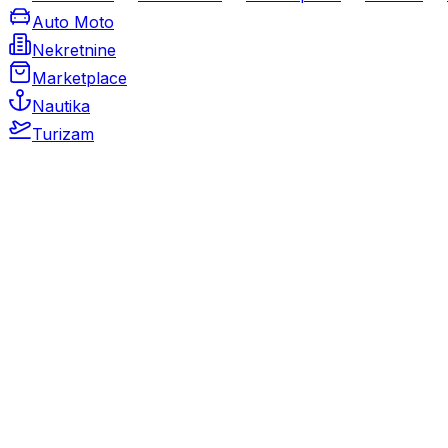
Auto Moto
Nekretnine
Marketplace
Nautika
Turizam
Auto Moto
Rabljeni automobili
Novi automobili
Motocikli / motori
Gospodarska vozila
Rezervni dijelovi i oprema
Kamperi i kamp prikolice
Oldtimeri
Karambolirani automobili