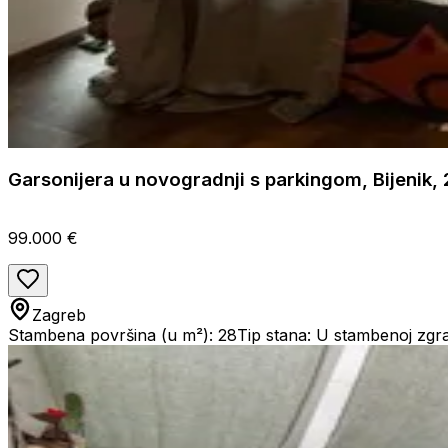
Garsonijera u novogradnji s parkingom, Bijenik
99.000 €
Zagreb
Stambena površina (u m²): 28
Tip stana: U stambenoj zgra