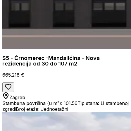
S5 - Črnomerec -Mandalićina - Nova
rezidencija od 30 do 107 m2
665.218 €
Zagreb
Stambena površina (u m²): 101.56
Tip stana: U stambenoj
zgradi
Broj etaža: Jednoetažni