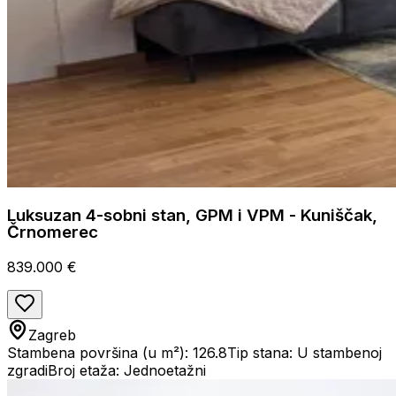
Luksuzan 4-sobni stan, GPM i VPM - Kuniščak,
Črnomerec
839.000 €
Zagreb
Stambena površina (u m²): 126.8
Tip stana: U stambenoj
zgradi
Broj etaža: Jednoetažni