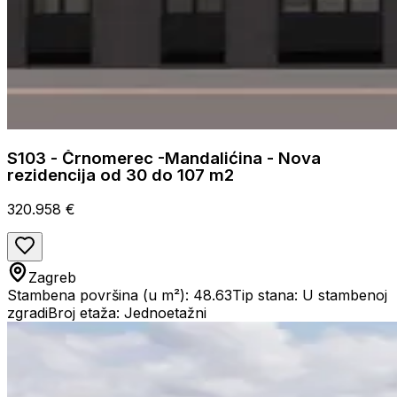
S103 - Črnomerec -Mandalićina - Nova
rezidencija od 30 do 107 m2
320.958 €
Zagreb
Stambena površina (u m²): 48.63
Tip stana: U stambenoj
zgradi
Broj etaža: Jednoetažni