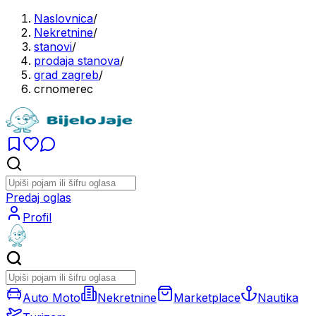
Naslovnica
/
Nekretnine
/
stanovi
/
prodaja stanova
/
grad zagreb
/
crnomerec
Predaj oglas
Profil
Auto Moto
Nekretnine
Marketplace
Nautika