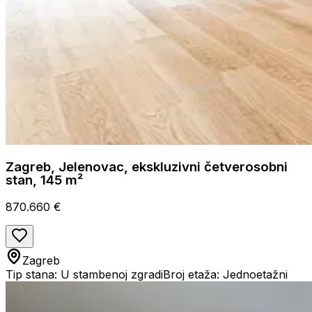
Zagreb, Jelenovac, ekskluzivni četverosobni
stan, 145 m²
870.660 €
Zagreb
Tip stana: U stambenoj zgradi
Broj etaža: Jednoetažni