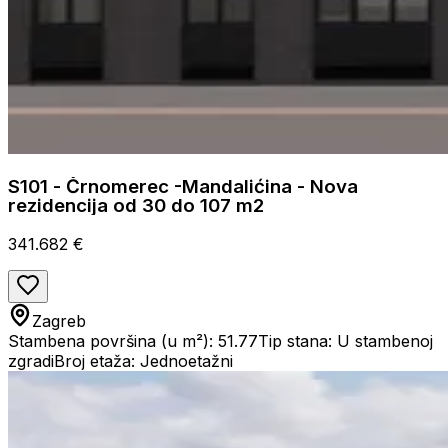
S101 - Črnomerec -Mandalićina - Nova
rezidencija od 30 do 107 m2
341.682 €
Zagreb
Stambena površina (u m²): 51.77
Tip stana: U stambenoj
zgradi
Broj etaža: Jednoetažni