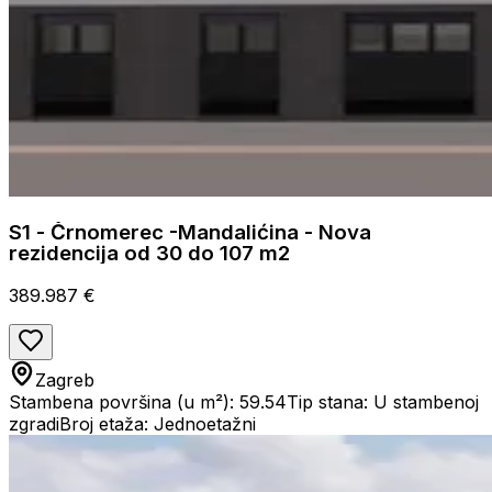
S1 - Črnomerec -Mandalićina - Nova
rezidencija od 30 do 107 m2
389.987 €
Zagreb
Stambena površina (u m²): 59.54
Tip stana: U stambenoj
zgradi
Broj etaža: Jednoetažni