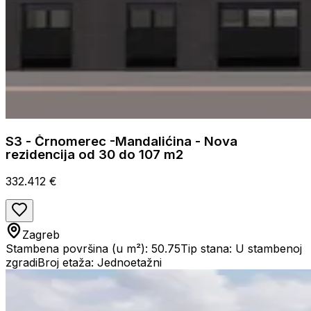
S3 - Črnomerec -Mandalićina - Nova
rezidencija od 30 do 107 m2
332.412 €
Zagreb
Stambena površina (u m²): 50.75
Tip stana: U stambenoj
zgradi
Broj etaža: Jednoetažni