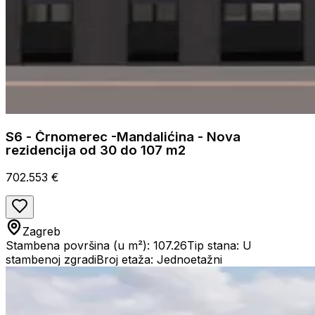
S6 - Črnomerec -Mandalićina - Nova
rezidencija od 30 do 107 m2
702.553 €
Zagreb
Stambena površina (u m²): 107.26
Tip stana: U
stambenoj zgradi
Broj etaža: Jednoetažni