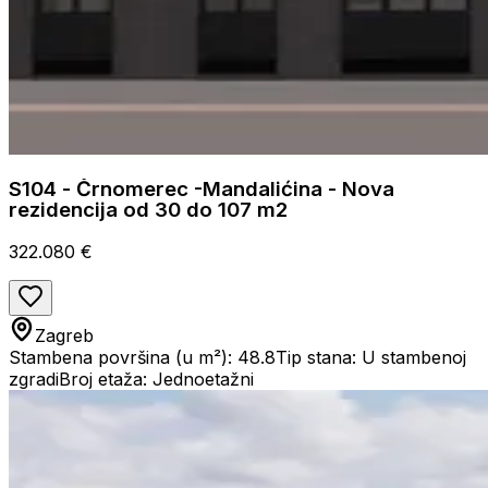
S104 - Črnomerec -Mandalićina - Nova
rezidencija od 30 do 107 m2
322.080 €
Zagreb
Stambena površina (u m²): 48.8
Tip stana: U stambenoj
zgradi
Broj etaža: Jednoetažni