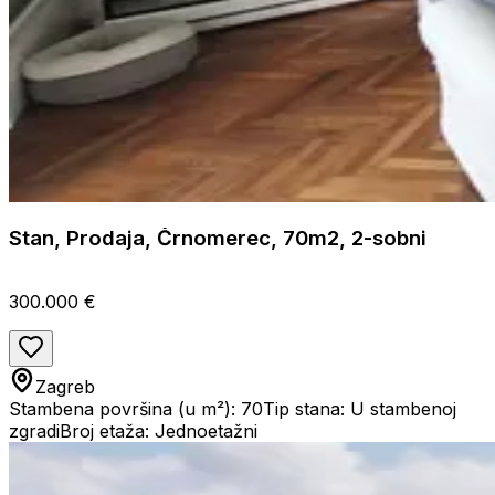
Stan, Prodaja, Črnomerec, 70m2, 2-sobni
300.000 €
Zagreb
Stambena površina (u m²): 70
Tip stana: U stambenoj
zgradi
Broj etaža: Jednoetažni