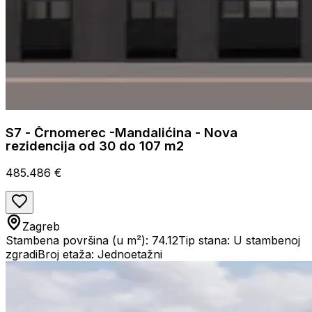
S7 - Črnomerec -Mandalićina - Nova
rezidencija od 30 do 107 m2
485.486 €
Zagreb
Stambena površina (u m²): 74.12
Tip stana: U stambenoj
zgradi
Broj etaža: Jednoetažni