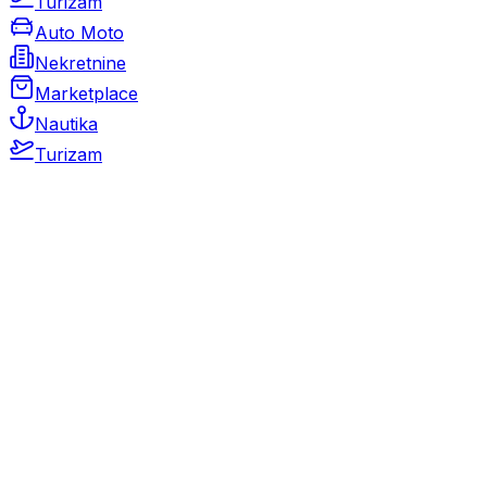
Turizam
Auto Moto
Nekretnine
Marketplace
Nautika
Turizam
Auto Moto
Rabljeni automobili
Novi automobili
Motocikli / motori
Gospodarska vozila
Rezervni dijelovi i oprema
Kamperi i kamp prikolice
Oldtimeri
Karambolirani automobili