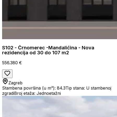
S102 - Črnomerec -Mandalićina - Nova
rezidencija od 30 do 107 m2
556.380 €
Zagreb
Stambena površina (u m²): 84.3
Tip stana: U stambenoj
zgradi
Broj etaža: Jednoetažni