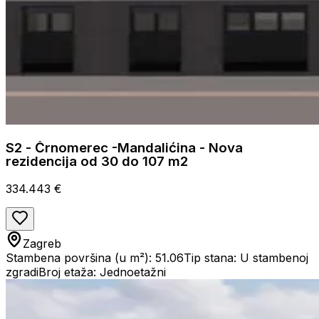
S2 - Črnomerec -Mandalićina - Nova
rezidencija od 30 do 107 m2
334.443 €
Zagreb
Stambena površina (u m²): 51.06
Tip stana: U stambenoj
zgradi
Broj etaža: Jednoetažni