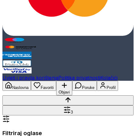
Uvjeti i pravila korištenja
Politika privatnosti
Kolačići
Naslovna
Favoriti
Poruke
Profil
Objavi
3
Filtriraj oglase