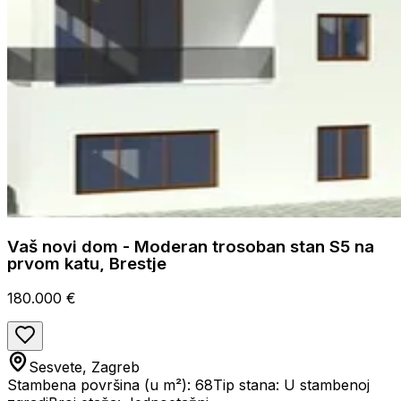
Vaš novi dom - Moderan trosoban stan S5 na
prvom katu, Brestje
180.000 €
Sesvete, Zagreb
Stambena površina (u m²): 68
Tip stana: U stambenoj