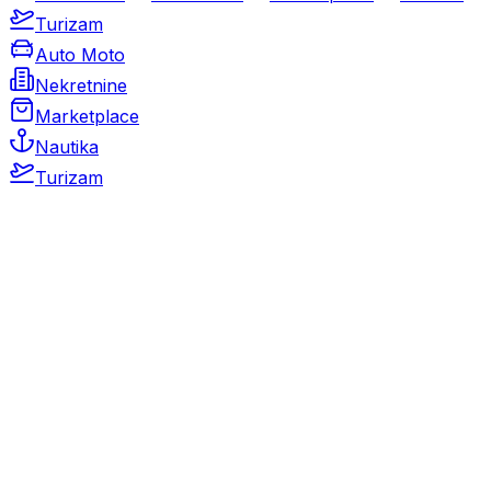
Turizam
Auto Moto
Nekretnine
Marketplace
Nautika
Turizam
Auto Moto
Rabljeni automobili
Novi automobili
Motocikli / motori
Gospodarska vozila
Rezervni dijelovi i oprema
Kamperi i kamp prikolice
Oldtimeri