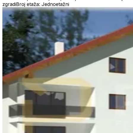
zgradi
Broj etaža: Jednoetažni