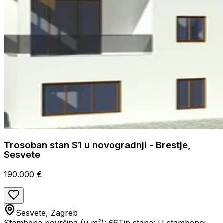
Trosoban stan S1 u novogradnji - Brestje,
Sesvete
190.000 €
Sesvete, Zagreb
Stambena površina (u m²): 66
Tip stana: U stambenoj