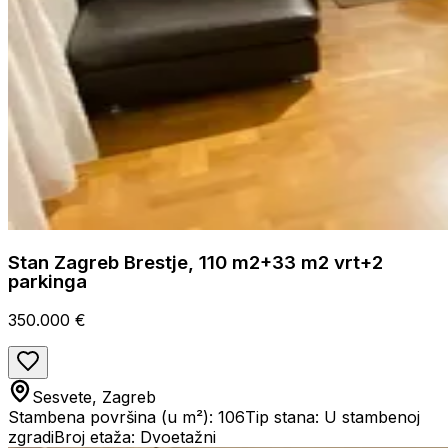
Stan Zagreb Brestje, 110 m2+33 m2 vrt+2
parkinga
350.000 €
Sesvete, Zagreb
Stambena površina (u m²): 106
Tip stana: U stambenoj
zgradi
Broj etaža: Dvoetažni