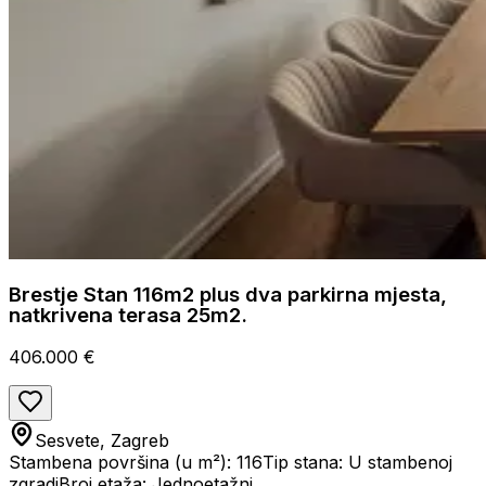
Brestje Stan 116m2 plus dva parkirna mjesta,
natkrivena terasa 25m2.
406.000 €
Sesvete, Zagreb
Stambena površina (u m²): 116
Tip stana: U stambenoj
zgradi
Broj etaža: Jednoetažni