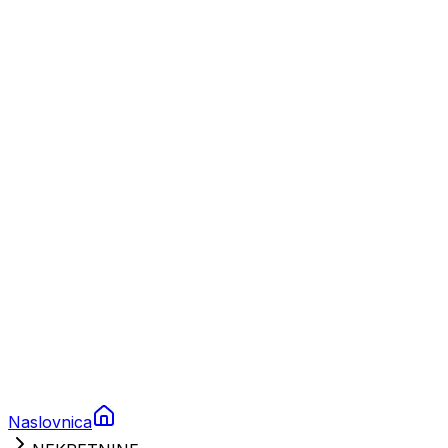
Nautika
Plovila
Charter
Prikolice za plovila
Brodski rezervni dijelovi
Nautička oprema
Brodski motori
Turizam
Apartmani
Sobe
Kuće za odmor
Aranžmani
Naslovnica