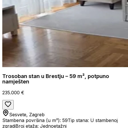
Trosoban stan u Brestju – 59 m², potpuno
namješten
235.000 €
Sesvete, Zagreb
Stambena površina (u m²): 59
Tip stana: U stambenoj
zgradi
Broj etaža: Jednoetažni