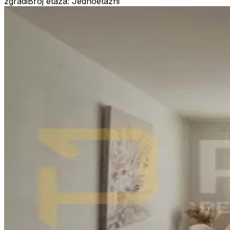
zgradi
Broj etaža: Jednoetažni