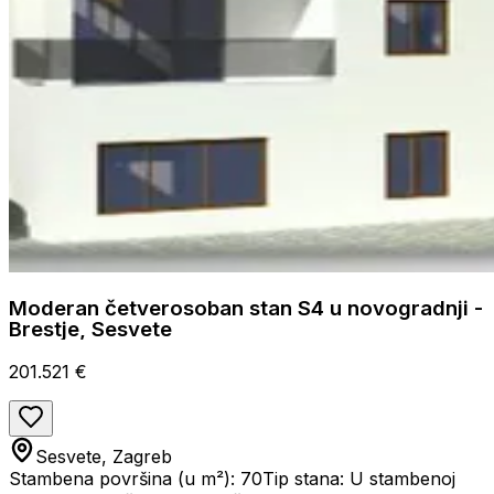
Moderan četverosoban stan S4 u novogradnji -
Brestje, Sesvete
201.521 €
Sesvete, Zagreb
Stambena površina (u m²): 70
Tip stana: U stambenoj