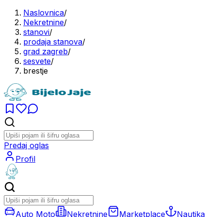
Naslovnica
/
Nekretnine
/
stanovi
/
prodaja stanova
/
grad zagreb
/
sesvete
/
brestje
Predaj oglas
Profil
Auto Moto
Nekretnine
Marketplace
Nautika