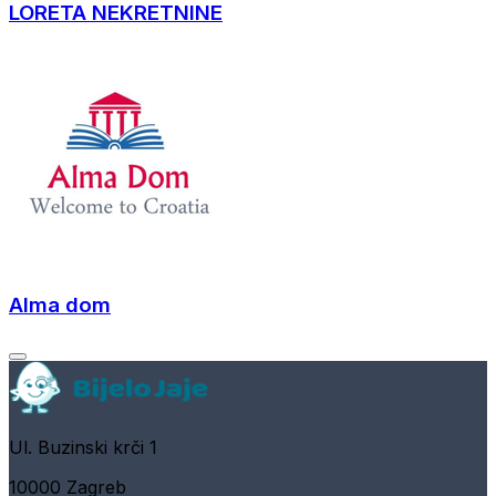
LORETA NEKRETNINE
Alma dom
Ul. Buzinski krči 1
10000 Zagreb