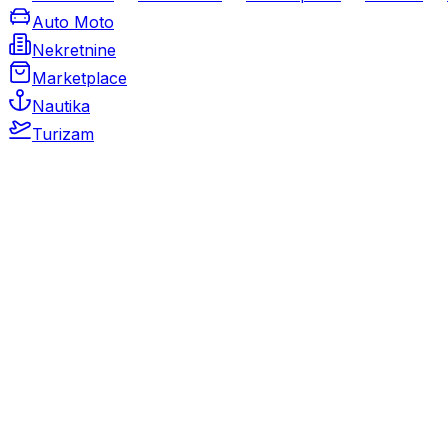
Auto Moto
Nekretnine
Marketplace
Nautika
Turizam
Auto Moto
Rabljeni automobili
Novi automobili
Motocikli / motori
Gospodarska vozila
Rezervni dijelovi i oprema
Kamperi i kamp prikolice
Oldtimeri
Karambolirani automobili