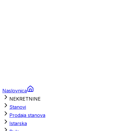
Brodski rezervni dijelovi
Nautička oprema
Brodski motori
Turizam
Apartmani
Sobe
Kuće za odmor
Aranžmani
Naslovnica
NEKRETNINE
Stanovi
Prodaja stanova
Istarska