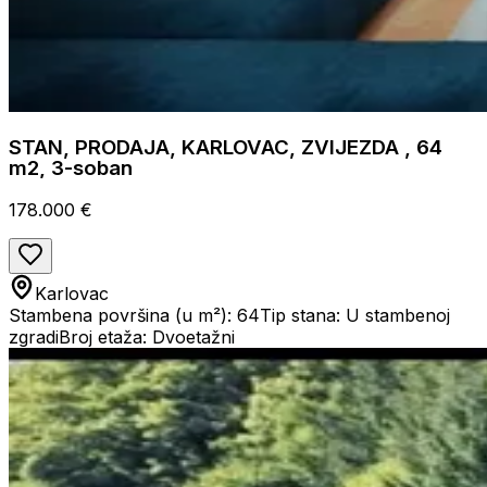
STAN, PRODAJA, KARLOVAC, ZVIJEZDA , 64
m2, 3-soban
178.000 €
Karlovac
Stambena površina (u m²): 64
Tip stana: U stambenoj
zgradi
Broj etaža: Dvoetažni