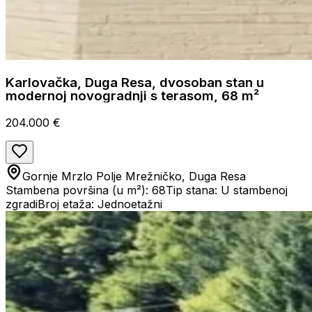
Karlovačka, Duga Resa, dvosoban stan u
modernoj novogradnji s terasom, 68 m²
204.000 €
Gornje Mrzlo Polje Mrežničko, Duga Resa
Stambena površina (u m²): 68
Tip stana: U stambenoj
zgradi
Broj etaža: Jednoetažni