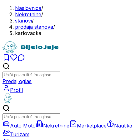
Naslovnica
/
Nekretnine
/
stanovi
/
prodaja stanova
/
karlovacka
Predaj oglas
Profil
Auto Moto
Nekretnine
Marketplace
Nautika
Turizam