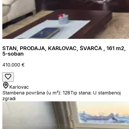
STAN, PRODAJA, KARLOVAC, ŠVARČA , 161 m2,
5-soban
410.000 €
Karlovac
Stambena površina (u m²): 128
Tip stana: U stambenoj
zgradi