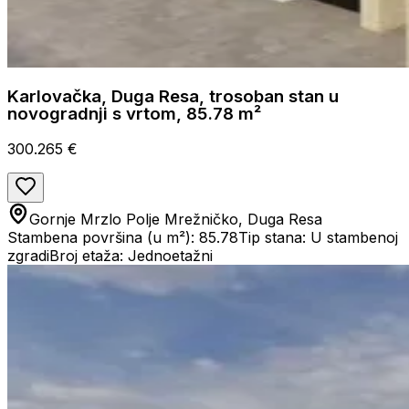
Karlovačka, Duga Resa, trosoban stan u
novogradnji s vrtom, 85.78 m²
300.265 €
Gornje Mrzlo Polje Mrežničko, Duga Resa
Stambena površina (u m²): 85.78
Tip stana: U stambenoj
zgradi
Broj etaža: Jednoetažni