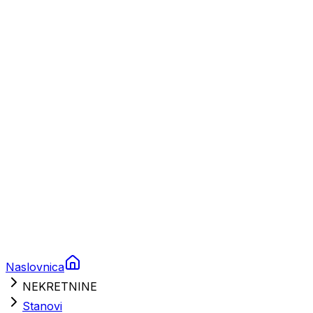
Plovila
Charter
Prikolice za plovila
Brodski rezervni dijelovi
Nautička oprema
Brodski motori
Turizam
Apartmani
Sobe
Kuće za odmor
Aranžmani
Naslovnica
NEKRETNINE
Stanovi