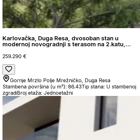
Karlovačka, Duga Resa, dvosoban stan u
modernoj novogradnji s terasom na 2.katu,
86.43 m²
259.290 €
Gornje Mrzlo Polje Mrežničko, Duga Resa
Stambena površina (u m²): 86.43
Tip stana: U stambenoj
zgradi
Broj etaža: Jednoetažni