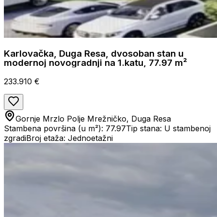
Karlovačka, Duga Resa, dvosoban stan u
modernoj novogradnji na 1.katu, 77.97 m²
233.910 €
Gornje Mrzlo Polje Mrežničko, Duga Resa
Stambena površina (u m²): 77.97
Tip stana: U stambenoj
zgradi
Broj etaža: Jednoetažni