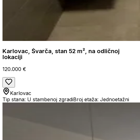
Karlovac, Švarča, stan 52 m², na odličnoj
lokaciji
120.000 €
Karlovac
Tip stana: U stambenoj zgradi
Broj etaža: Jednoetažni