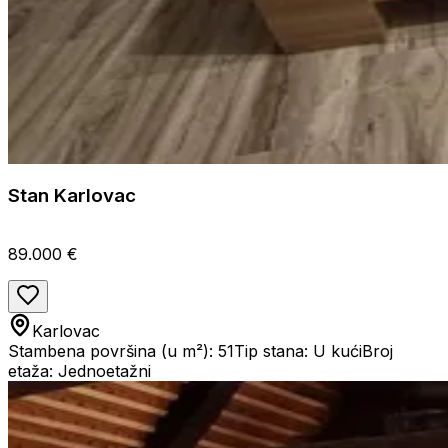
Stan Karlovac
89.000 €
Karlovac
Stambena površina (u m²): 51
Tip stana: U kući
Broj
etaža: Jednoetažni