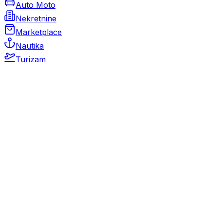
Auto Moto
Nekretnine
Marketplace
Nautika
Turizam
Auto Moto
Rabljeni automobili
Novi automobili
Motocikli / motori
Gospodarska vozila
Rezervni dijelovi i oprema
Kamperi i kamp prikolice
Oldtimeri
Karambolirani automobili