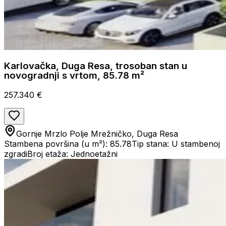
Karlovačka, Duga Resa, trosoban stan u
novogradnji s vrtom, 85.78 m²
257.340 €
Gornje Mrzlo Polje Mrežničko, Duga Resa
Stambena površina (u m²): 85.78
Tip stana: U stambenoj
zgradi
Broj etaža: Jednoetažni