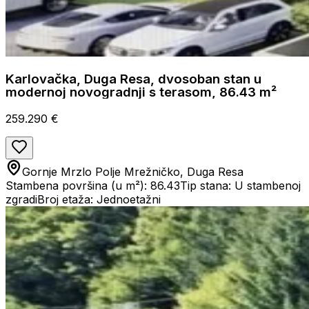
Karlovačka, Duga Resa, dvosoban stan u
modernoj novogradnji s terasom, 86.43 m²
259.290 €
Gornje Mrzlo Polje Mrežničko, Duga Resa
Stambena površina (u m²): 86.43
Tip stana: U stambenoj
zgradi
Broj etaža: Jednoetažni