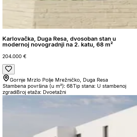
Karlovačka, Duga Resa, dvosoban stan u
modernoj novogradnji na 2. katu, 68 m²
204.000 €
Gornje Mrzlo Polje Mrežničko, Duga Resa
Stambena površina (u m²): 68
Tip stana: U stambenoj
zgradi
Broj etaža: Dvoetažni