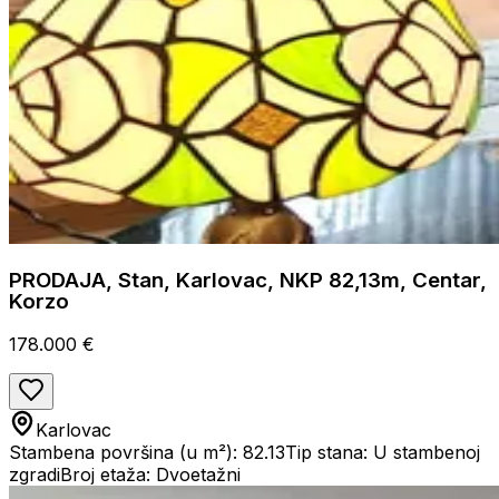
PRODAJA, Stan, Karlovac, NKP 82,13m, Centar,
Korzo
178.000 €
Karlovac
Stambena površina (u m²): 82.13
Tip stana: U stambenoj
zgradi
Broj etaža: Dvoetažni