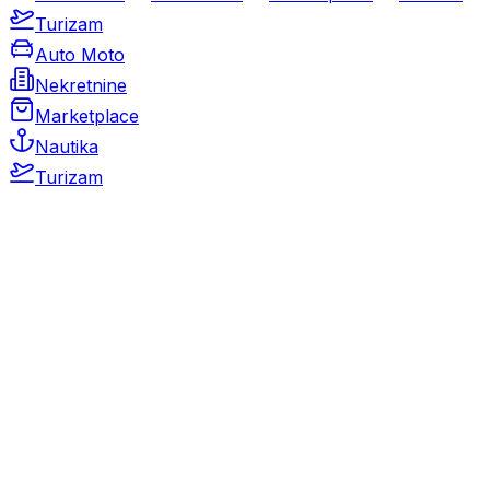
Turizam
Auto Moto
Nekretnine
Marketplace
Nautika
Turizam
Auto Moto
Rabljeni automobili
Novi automobili
Motocikli / motori
Gospodarska vozila
Rezervni dijelovi i oprema
Kamperi i kamp prikolice
Oldtimeri