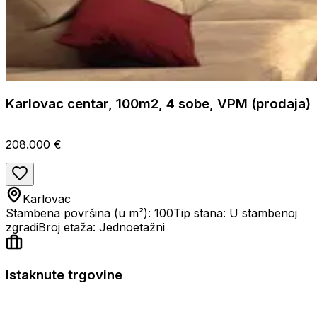
Karlovac centar, 100m2, 4 sobe, VPM (prodaja)
208.000 €
Karlovac
Stambena površina (u m²): 100
Tip stana: U stambenoj
zgradi
Broj etaža: Jednoetažni
Istaknute trgovine