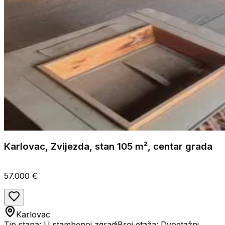
Karlovac, Zvijezda, stan 105 m², centar grada
57.000 €
Karlovac
Tip stana: U stambenoj zgradi
Broj etaža: Dvoetažni