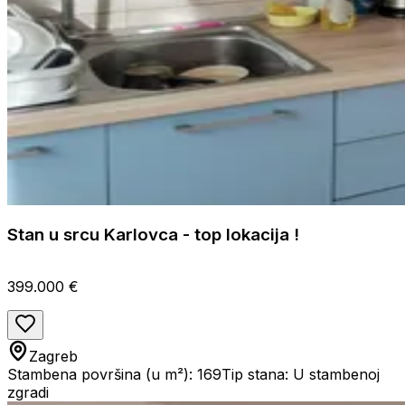
Stan u srcu Karlovca - top lokacija !
399.000 €
Zagreb
Stambena površina (u m²): 169
Tip stana: U stambenoj
zgradi