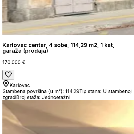
Karlovac centar, 4 sobe, 114,29 m2, 1 kat,
garaža (prodaja)
170.000 €
Karlovac
Stambena površina (u m²): 114.29
Tip stana: U stambenoj
zgradi
Broj etaža: Jednoetažni