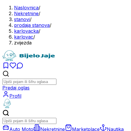
Naslovnica
/
Nekretnine
/
stanovi
/
prodaja stanova
/
karlovacka
/
karlovac
/
zvijezda
Predaj oglas
Profil
Auto Moto
Nekretnine
Marketplace
Nautika