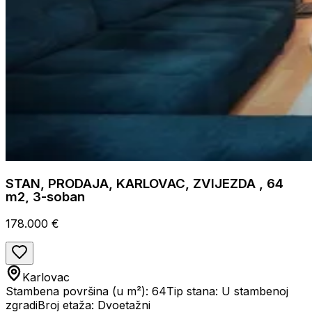
STAN, PRODAJA, KARLOVAC, ZVIJEZDA , 64
m2, 3-soban
178.000 €
Karlovac
Stambena površina (u m²): 64
Tip stana: U stambenoj
zgradi
Broj etaža: Dvoetažni