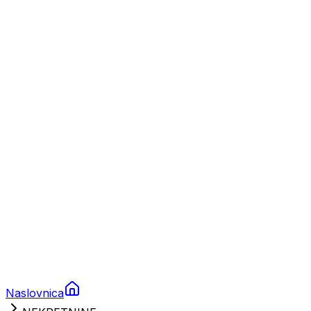
Nautika
Plovila
Charter
Prikolice za plovila
Brodski rezervni dijelovi
Nautička oprema
Brodski motori
Turizam
Apartmani
Sobe
Kuće za odmor
Aranžmani
Naslovnica