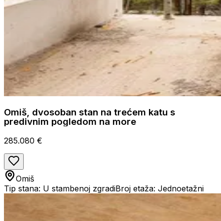
Omiš, dvosoban stan na trećem katu s
predivnim pogledom na more
285.080 €
Omiš
Tip stana: U stambenoj zgradi
Broj etaža: Jednoetažni