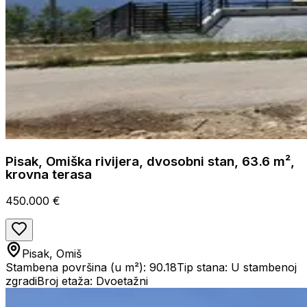
Pisak, Omiška rivijera, dvosobni stan, 63.6 m²,
krovna terasa
450.000 €
Pisak, Omiš
Stambena površina (u m²): 90.18
Tip stana: U stambenoj
zgradi
Broj etaža: Dvoetažni