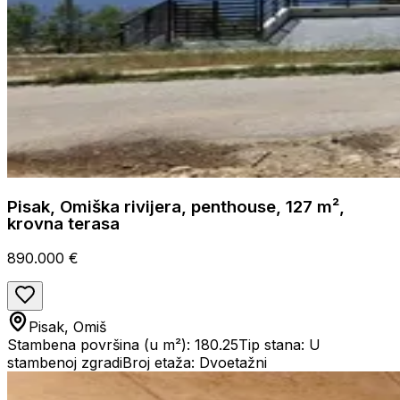
Pisak, Omiška rivijera, penthouse, 127 m²,
krovna terasa
890.000 €
Pisak, Omiš
Stambena površina (u m²): 180.25
Tip stana: U
stambenoj zgradi
Broj etaža: Dvoetažni