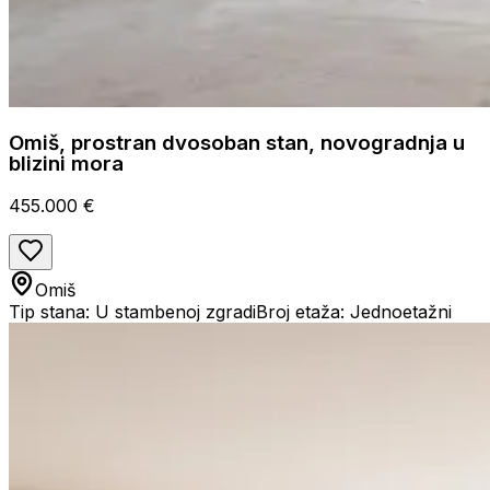
Omiš, prostran dvosoban stan, novogradnja u
blizini mora
455.000 €
Omiš
Tip stana: U stambenoj zgradi
Broj etaža: Jednoetažni