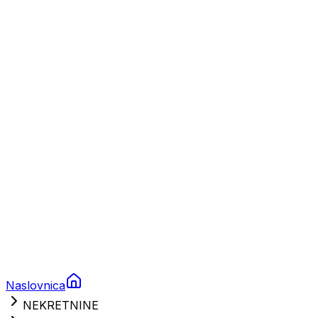
Plovila
Charter
Prikolice za plovila
Brodski rezervni dijelovi
Nautička oprema
Brodski motori
Turizam
Apartmani
Sobe
Kuće za odmor
Aranžmani
Naslovnica
NEKRETNINE