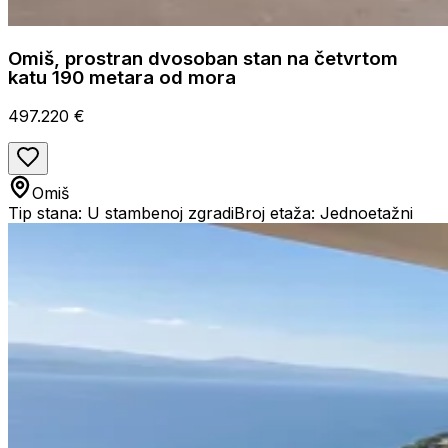
Omiš, prostran dvosoban stan na četvrtom
katu 190 metara od mora
497.220 €
Omiš
Tip stana: U stambenoj zgradi
Broj etaža: Jednoetažni