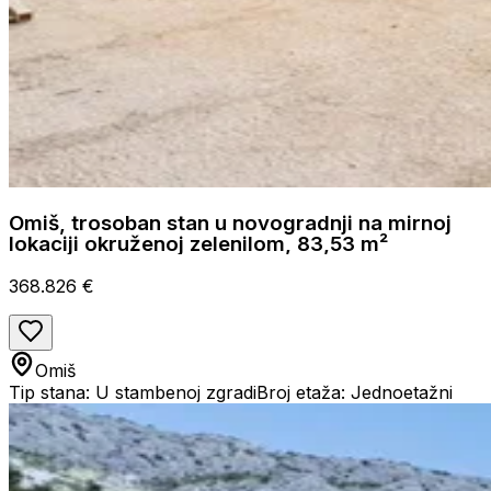
Omiš, trosoban stan u novogradnji na mirnoj
lokaciji okruženoj zelenilom, 83,53 m²
368.826 €
Omiš
Tip stana: U stambenoj zgradi
Broj etaža: Jednoetažni