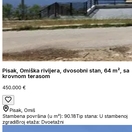
Pisak, Omiška rivijera, dvosobni stan, 64 m², sa
krovnom terasom
450.000 €
Pisak, Omiš
Stambena površina (u m²): 90.18
Tip stana: U stambenoj
zgradi
Broj etaža: Dvoetažni