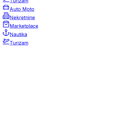
Turizam
Auto Moto
Nekretnine
Marketplace
Nautika
Turizam
Auto Moto
Rabljeni automobili
Novi automobili
Motocikli / motori
Gospodarska vozila
Rezervni dijelovi i oprema
Kamperi i kamp prikolice
Oldtimeri
Karambolirani automobili