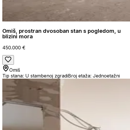
Omiš, prostran dvosoban stan s pogledom, u
blizini mora
450.000 €
Omiš
Tip stana: U stambenoj zgradi
Broj etaža: Jednoetažni