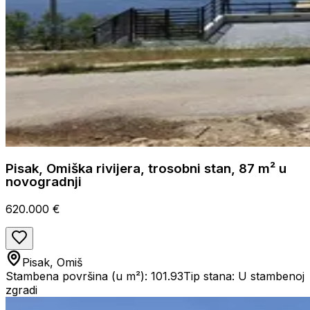
Pisak, Omiška rivijera, trosobni stan, 87 m² u
novogradnji
620.000 €
Pisak, Omiš
Stambena površina (u m²): 101.93
Tip stana: U stambenoj
zgradi