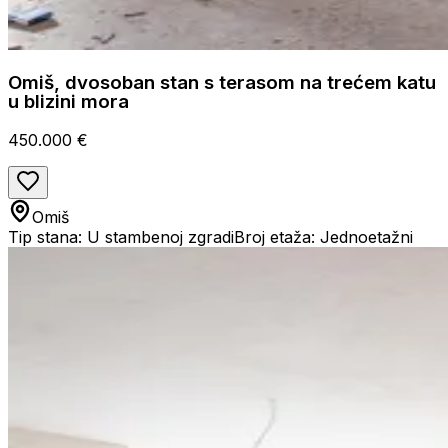
Omiš, dvosoban stan s terasom na trećem katu
u blizini mora
450.000 €
Omiš
Tip stana: U stambenoj zgradi
Broj etaža: Jednoetažni