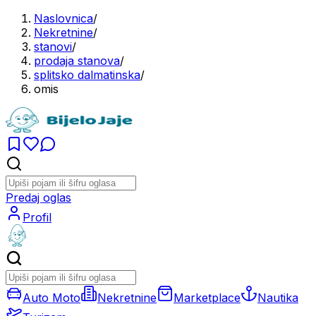
Naslovnica
/
Nekretnine
/
stanovi
/
prodaja stanova
/
splitsko dalmatinska
/
omis
Predaj oglas
Profil
Auto Moto
Nekretnine
Marketplace
Nautika