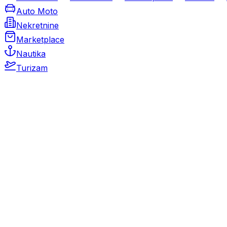
Auto Moto
Nekretnine
Marketplace
Nautika
Turizam
Auto Moto
Rabljeni automobili
Novi automobili
Motocikli / motori
Gospodarska vozila
Rezervni dijelovi i oprema
Kamperi i kamp prikolice
Oldtimeri
Karambolirani automobili