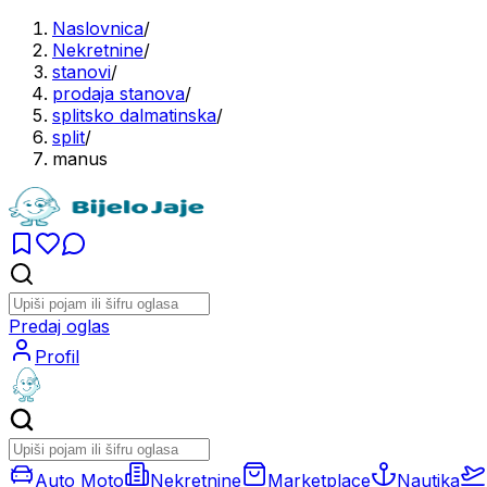
Naslovnica
/
Nekretnine
/
stanovi
/
prodaja stanova
/
splitsko dalmatinska
/
split
/
manus
Predaj oglas
Profil
Auto Moto
Nekretnine
Marketplace
Nautika