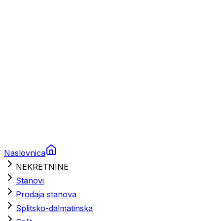
Brodski rezervni dijelovi
Nautička oprema
Brodski motori
Turizam
Apartmani
Sobe
Kuće za odmor
Aranžmani
Naslovnica
NEKRETNINE
Stanovi
Prodaja stanova
Splitsko-dalmatinska