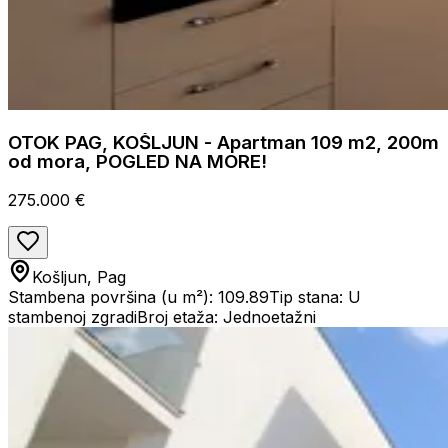
OTOK PAG, KOŠLJUN - Apartman 109 m2, 200m
od mora, POGLED NA MORE!
275.000 €
Košljun, Pag
Stambena površina (u m²): 109.89
Tip stana: U
stambenoj zgradi
Broj etaža: Jednoetažni