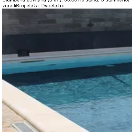
zgradi
Broj etaža: Dvoetažni