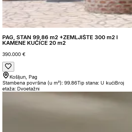
PAG, STAN 99,86 m2 +ZEMLJIŠTE 300 m2 I
KAMENE KUĆICE 20 m2
390.000 €
Košljun, Pag
Stambena površina (u m²): 99.86
Tip stana: U kući
Broj
etaža: Dvoetažni