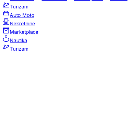
Turizam
Auto Moto
Nekretnine
Marketplace
Nautika
Turizam
Auto Moto
Rabljeni automobili
Novi automobili
Motocikli / motori
Gospodarska vozila
Rezervni dijelovi i oprema
Kamperi i kamp prikolice
Oldtimeri