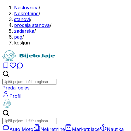
Naslovnica
/
Nekretnine
/
stanovi
/
prodaja stanova
/
zadarska
/
pag
/
kosljun
Predaj oglas
Profil
Auto Moto
Nekretnine
Marketplace
Nautika