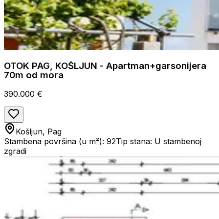
OTOK PAG, KOŠLJUN - Apartman+garsonijera
70m od mora
390.000 €
Košljun, Pag
Stambena površina (u m²): 92
Tip stana: U stambenoj
zgradi