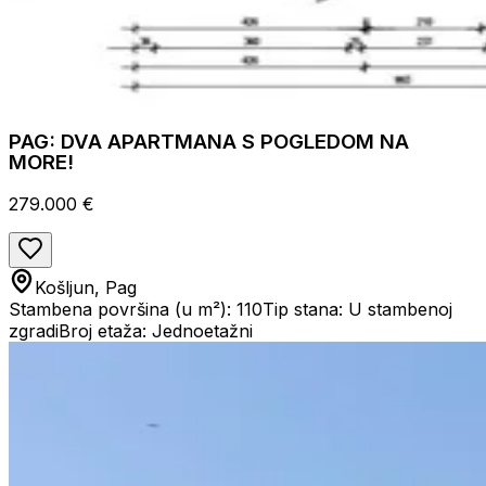
PAG: DVA APARTMANA S POGLEDOM NA
MORE!
279.000 €
Košljun, Pag
Stambena površina (u m²): 110
Tip stana: U stambenoj
zgradi
Broj etaža: Jednoetažni