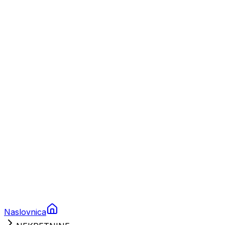
Nautika
Plovila
Charter
Prikolice za plovila
Brodski rezervni dijelovi
Nautička oprema
Brodski motori
Turizam
Apartmani
Sobe
Kuće za odmor
Aranžmani
Naslovnica