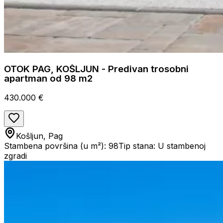
OTOK PAG, KOŠLJUN - Predivan trosobni
apartman od 98 m2
430.000 €
Košljun, Pag
Stambena površina (u m²): 98
Tip stana: U stambenoj
zgradi