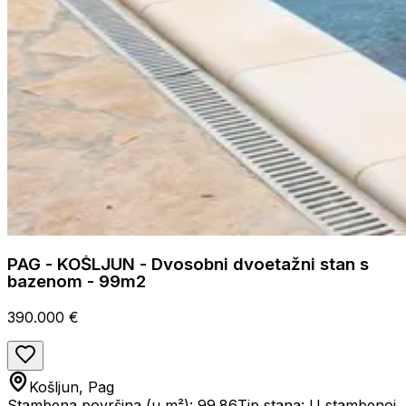
PAG - KOŠLJUN - Dvosobni dvoetažni stan s
bazenom - 99m2
390.000 €
Košljun, Pag
Stambena površina (u m²): 99.86
Tip stana: U stambenoj