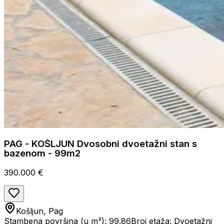
PAG - KOŠLJUN Dvosobni dvoetažni stan s
bazenom - 99m2
390.000 €
Košljun, Pag
Stambena površina (u m²): 99.86
Broj etaža: Dvoetažni