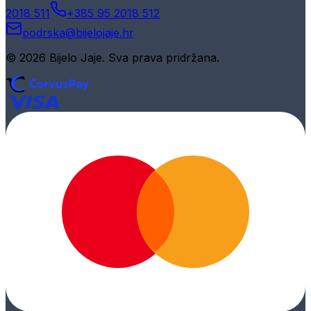
2018 511
+385 95 2018 512
podrska@bijelojaje.hr
© 2026 Bijelo Jaje. Sva prava pridržana.