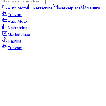
Auto Moto
Nekretnine
Marketplace
Nautika
Turizam
Auto Moto
Nekretnine
Marketplace
Nautika
Turizam
Auto Moto
Rabljeni automobili
Novi automobili
Motocikli / motori
Gospodarska vozila
Rezervni dijelovi i oprema
Kamperi i kamp prikolice