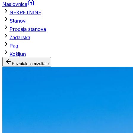
Naslovnica
NEKRETNINE
Stanovi
Prodaja stanova
Zadarska
Pag
Košljun
Povratak na rezultate