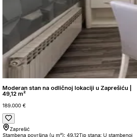
Moderan stan na odličnoj lokaciji u Zaprešiću |
49,12 m²
189.000 €
Zaprešić
Stambena površina (u m²): 49.12
Tip stana: U stambenoj