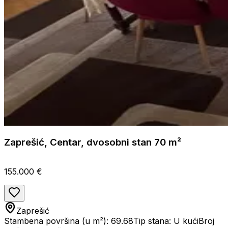
Zaprešić, Centar, dvosobni stan 70 m²
155.000 €
Zaprešić
Stambena površina (u m²): 69.68
Tip stana: U kući
Broj