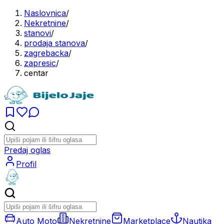
Naslovnica
/
Nekretnine
/
stanovi
/
prodaja stanova
/
zagrebacka
/
zapresic
/
centar
Predaj oglas
Profil
Auto Moto
Nekretnine
Marketplace
Nautika