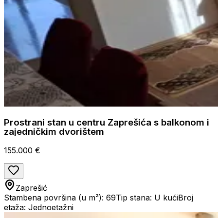
Prostrani stan u centru Zaprešića s balkonom i
zajedničkim dvorištem
155.000 €
Zaprešić
Stambena površina (u m²): 69
Tip stana: U kući
Broj
etaža: Jednoetažni