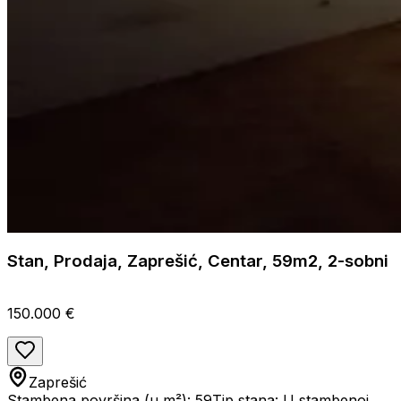
Stan, Prodaja, Zaprešić, Centar, 59m2, 2-sobni
150.000 €
Zaprešić
Stambena površina (u m²): 59
Tip stana: U stambenoj