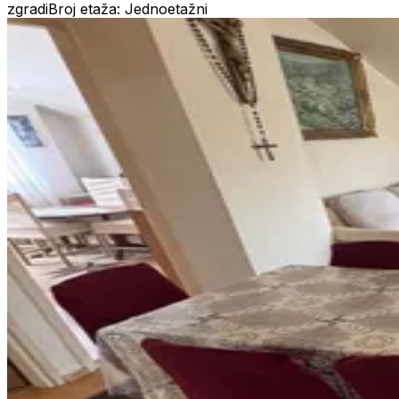
zgradi
Broj etaža: Jednoetažni