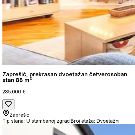
Zaprešić, prekrasan dvoetažan četverosoban
stan 88 m²
285.000 €
Zaprešić
Tip stana: U stambenoj zgradi
Broj etaža: Dvoetažni