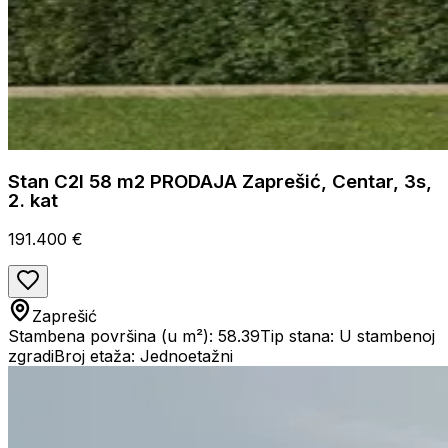
Stan C2I 58 m2 PRODAJA Zaprešić, Centar, 3s,
2. kat
191.400 €
Zaprešić
Stambena površina (u m²): 58.39
Tip stana: U stambenoj
zgradi
Broj etaža: Jednoetažni