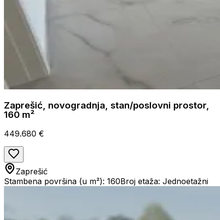
Zaprešić, novogradnja, stan/poslovni prostor,
160 m²
449.680 €
Zaprešić
Stambena površina (u m²): 160
Broj etaža: Jednoetažni