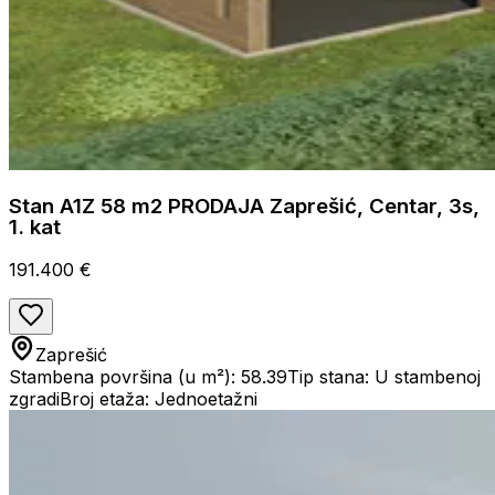
Stan A1Z 58 m2 PRODAJA Zaprešić, Centar, 3s,
1. kat
191.400 €
Zaprešić
Stambena površina (u m²): 58.39
Tip stana: U stambenoj
zgradi
Broj etaža: Jednoetažni