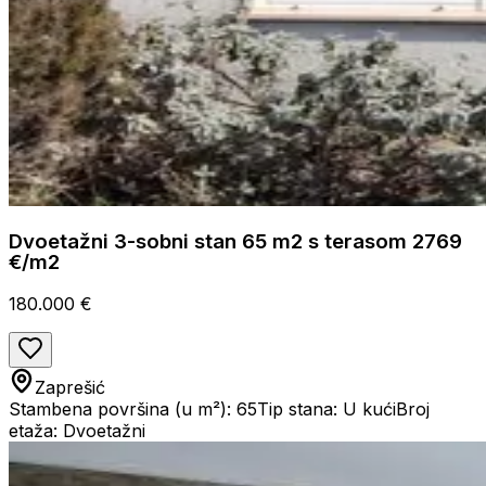
Dvoetažni 3-sobni stan 65 m2 s terasom 2769
€/m2
180.000 €
Zaprešić
Stambena površina (u m²): 65
Tip stana: U kući
Broj
etaža: Dvoetažni