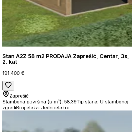
Stan A2Z 58 m2 PRODAJA Zaprešić, Centar, 3s,
2. kat
191.400 €
Zaprešić
Stambena površina (u m²): 58.39
Tip stana: U stambenoj
zgradi
Broj etaža: Jednoetažni