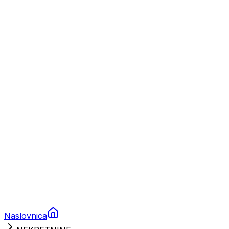
Nautika
Plovila
Charter
Prikolice za plovila
Brodski rezervni dijelovi
Nautička oprema
Brodski motori
Turizam
Apartmani
Sobe
Kuće za odmor
Aranžmani
Naslovnica