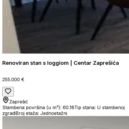
Renoviran stan s loggiom | Centar Zaprešića
255.000 €
Zaprešić
Stambena površina (u m²): 60.18
Tip stana: U stambenoj
zgradi
Broj etaža: Jednoetažni