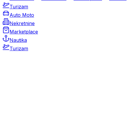
Turizam
Auto Moto
Nekretnine
Marketplace
Nautika
Turizam
Auto Moto
Rabljeni automobili
Novi automobili
Motocikli / motori
Gospodarska vozila
Rezervni dijelovi i oprema
Kamperi i kamp prikolice
Oldtimeri