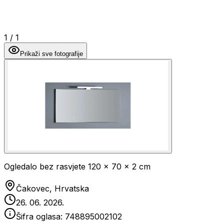
1
/
1
Prikaži sve fotografije
Ogledalo bez rasvjete 120 x 70 x 2 cm
Čakovec, Hrvatska
26. 06. 2026.
Šifra oglasa:
748895002102