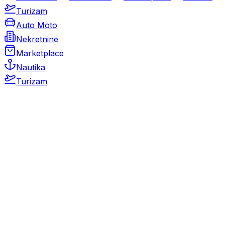
Turizam
Auto Moto
Nekretnine
Marketplace
Nautika
Turizam
Auto Moto
Rabljeni automobili
Novi automobili
Motocikli / motori
Gospodarska vozila
Rezervni dijelovi i oprema
Kamperi i kamp prikolice
Oldtimeri