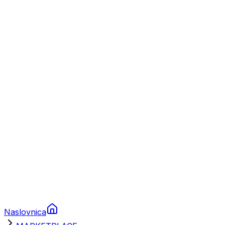
Nautika
Plovila
Charter
Prikolice za plovila
Brodski rezervni dijelovi
Nautička oprema
Brodski motori
Turizam
Apartmani
Sobe
Kuće za odmor
Aranžmani
Naslovnica