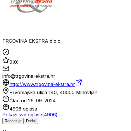
TRGOVINA EKSTRA d.o.o.
0
(
0
)
info@trgovina-ekstra.hr
http://www.trgovina-ekstra.hr
Prvomajska ulica 140, 40000 Mihovljan
Član od
26. 09. 2024.
4906
oglasa
Prikaži sve oglase
(
4906
)
Recenzije
Dodaj