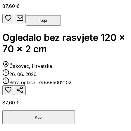
87,60 €
Kupi
Ogledalo bez rasvjete 120 x
70 x 2 cm
Čakovec, Hrvatska
26. 06. 2026.
Šifra oglasa:
748895002102
87,60 €
Kupi