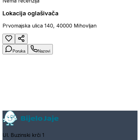
Nema recenzija
Lokacija oglašivača
Prvomajska ulica 140, 40000 Mihovljan
Poruka
Nazovi
Ul. Buzinski krči 1