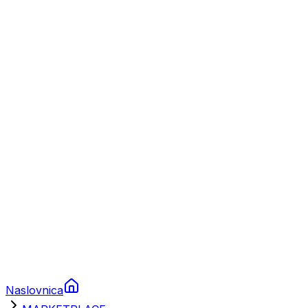
Nautika
Plovila
Charter
Prikolice za plovila
Brodski rezervni dijelovi
Nautička oprema
Brodski motori
Turizam
Apartmani
Sobe
Kuće za odmor
Aranžmani
Naslovnica