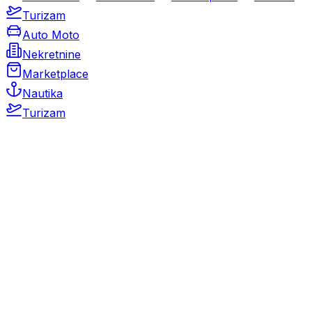
Turizam
Auto Moto
Nekretnine
Marketplace
Nautika
Turizam
Auto Moto
Rabljeni automobili
Novi automobili
Motocikli / motori
Gospodarska vozila
Rezervni dijelovi i oprema
Kamperi i kamp prikolice
Oldtimeri