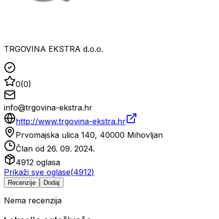
TRGOVINA EKSTRA d.o.o.
0
(
0
)
info@trgovina-ekstra.hr
http://www.trgovina-ekstra.hr
Prvomajska ulica 140, 40000 Mihovljan
Član od
26. 09. 2024.
4912
oglasa
Prikaži sve oglase
(
4912
)
Recenzije
Dodaj
Nema recenzija