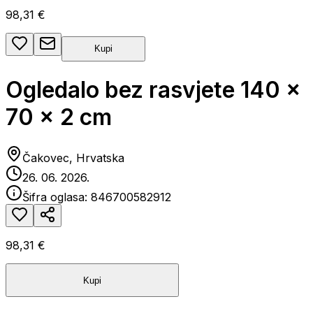
98,31 €
Kupi
Ogledalo bez rasvjete 140 x
70 x 2 cm
Čakovec, Hrvatska
26. 06. 2026.
Šifra oglasa:
846700582912
98,31 €
Kupi