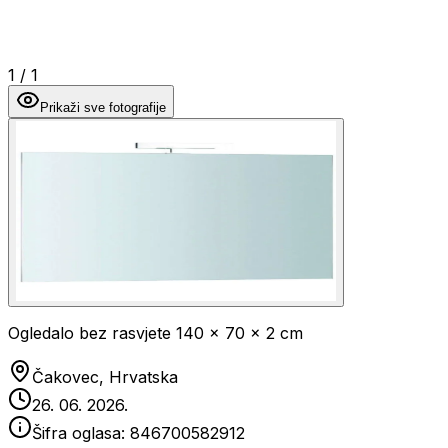
1
/
1
Prikaži sve fotografije
Ogledalo bez rasvjete 140 x 70 x 2 cm
Čakovec, Hrvatska
26. 06. 2026.
Šifra oglasa:
846700582912