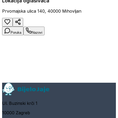
Lokacija oglašivača
Prvomajska ulica 140, 40000 Mihovljan
Poruka
Nazovi
Ul. Buzinski krči 1
10000 Zagreb