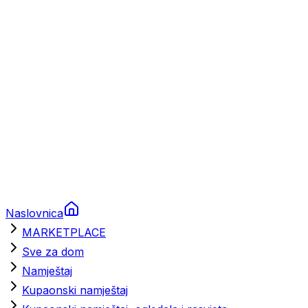
Brodski rezervni dijelovi
Nautička oprema
Brodski motori
Turizam
Apartmani
Sobe
Kuće za odmor
Aranžmani
Naslovnica
MARKETPLACE
Sve za dom
Namještaj
Kupaonski namještaj