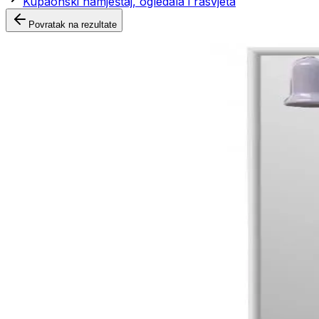
Kupaonski namještaj, ogledala i rasvjeta
Povratak na rezultate