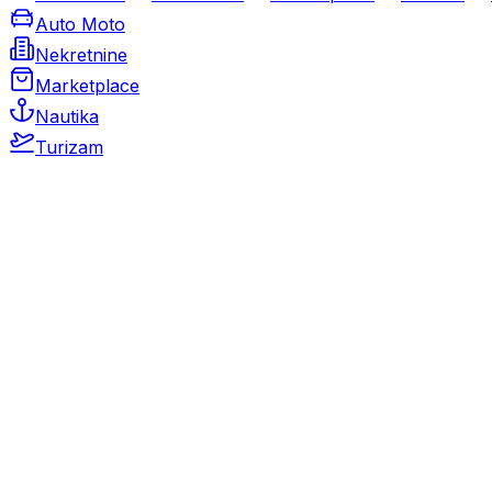
Auto Moto
Nekretnine
Marketplace
Nautika
Turizam
Auto Moto
Rabljeni automobili
Novi automobili
Motocikli / motori
Gospodarska vozila
Rezervni dijelovi i oprema
Kamperi i kamp prikolice
Oldtimeri
Karambolirani automobili