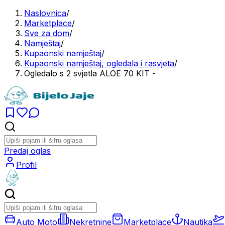
Naslovnica
/
Marketplace
/
Sve za dom
/
Namještaj
/
Kupaonski namještaj
/
Kupaonski namještaj, ogledala i rasvjeta
/
Ogledalo s 2 svjetla ALOE 70 KIT -
Predaj oglas
Profil
Auto Moto
Nekretnine
Marketplace
Nautika