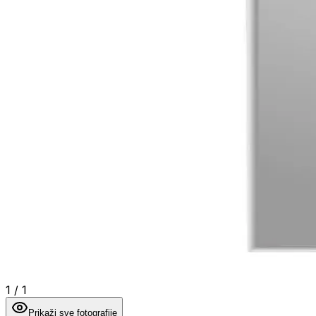
1
/
1
Prikaži sve fotografije