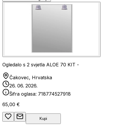
Ogledalo s 2 svjetla ALOE 70 KIT -
Čakovec, Hrvatska
26. 06. 2026.
Šifra oglasa:
718774527918
65,00 €
Kupi