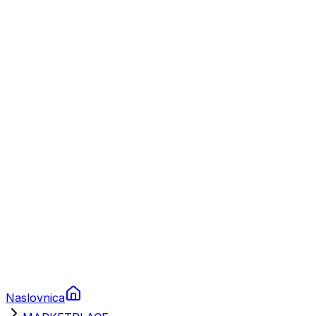
Nautika
Plovila
Charter
Prikolice za plovila
Brodski rezervni dijelovi
Nautička oprema
Brodski motori
Turizam
Apartmani
Sobe
Kuće za odmor
Aranžmani
Naslovnica