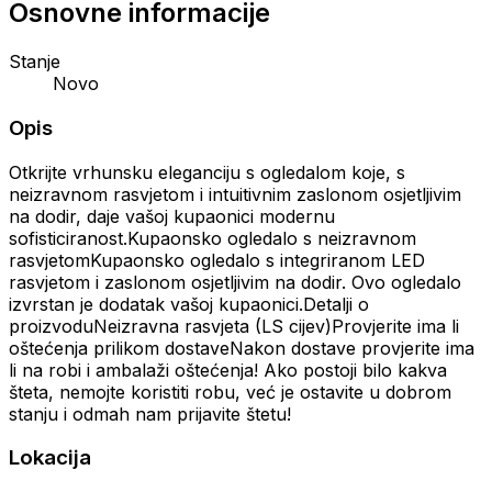
Osnovne informacije
Stanje
Novo
Opis
Otkrijte vrhunsku eleganciju s ogledalom koje, s
neizravnom rasvjetom i intuitivnim zaslonom osjetljivim
na dodir, daje vašoj kupaonici modernu
sofisticiranost.Kupaonsko ogledalo s neizravnom
rasvjetomKupaonsko ogledalo s integriranom LED
rasvjetom i zaslonom osjetljivim na dodir. Ovo ogledalo
izvrstan je dodatak vašoj kupaonici.Detalji o
proizvoduNeizravna rasvjeta (LS cijev)Provjerite ima li
oštećenja prilikom dostaveNakon dostave provjerite ima
li na robi i ambalaži oštećenja! Ako postoji bilo kakva
šteta, nemojte koristiti robu, već je ostavite u dobrom
stanju i odmah nam prijavite štetu!
Lokacija