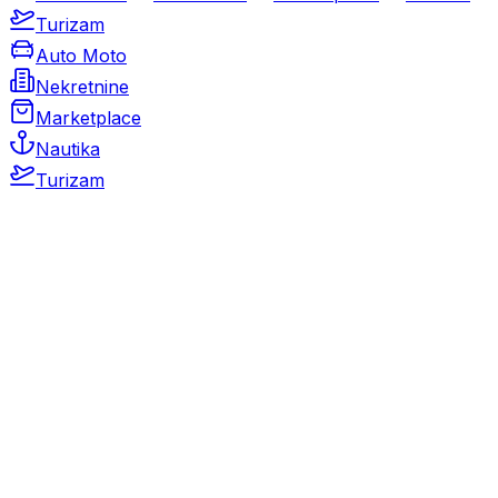
Turizam
Auto Moto
Nekretnine
Marketplace
Nautika
Turizam
Auto Moto
Rabljeni automobili
Novi automobili
Motocikli / motori
Gospodarska vozila
Rezervni dijelovi i oprema
Kamperi i kamp prikolice
Oldtimeri