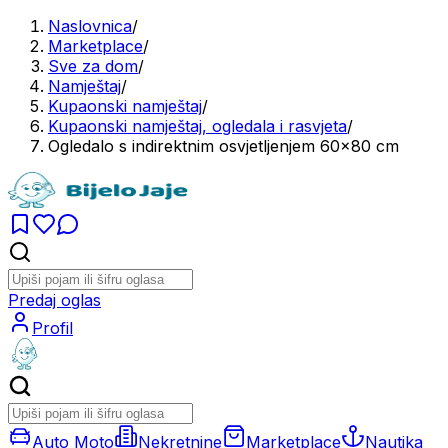
Naslovnica
/
Marketplace
/
Sve za dom
/
Namještaj
/
Kupaonski namještaj
/
Kupaonski namještaj, ogledala i rasvjeta
/
Ogledalo s indirektnim osvjetljenjem 60x80 cm
Predaj oglas
Profil
Auto Moto
Nekretnine
Marketplace
Nautika