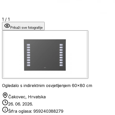
1
/
1
Prikaži sve fotografije
Ogledalo s indirektnim osvjetljenjem 60x80 cm
Čakovec, Hrvatska
26. 06. 2026.
Šifra oglasa:
959240388279