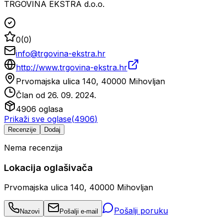
TRGOVINA EKSTRA d.o.o.
0
(
0
)
info@trgovina-ekstra.hr
http://www.trgovina-ekstra.hr
Prvomajska ulica 140, 40000 Mihovljan
Član od
26. 09. 2024.
4906
oglasa
Prikaži sve oglase
(
4906
)
Recenzije
Dodaj
Nema recenzija
Lokacija oglašivača
Prvomajska ulica 140, 40000 Mihovljan
Pošalji poruku
Nazovi
Pošalji e-mail