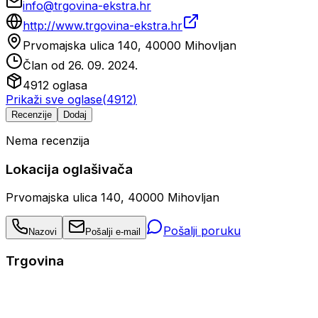
info@trgovina-ekstra.hr
http://www.trgovina-ekstra.hr
Prvomajska ulica 140, 40000 Mihovljan
Član od
26. 09. 2024.
4912
oglasa
Prikaži sve oglase
(
4912
)
Recenzije
Dodaj
Nema recenzija
Lokacija oglašivača
Prvomajska ulica 140, 40000 Mihovljan
Pošalji poruku
Nazovi
Pošalji e-mail
Trgovina