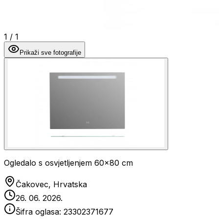
1
/
1
Prikaži sve fotografije
Ogledalo s osvjetljenjem 60x80 cm
Čakovec, Hrvatska
26. 06. 2026.
Šifra oglasa:
23302371677