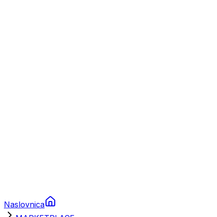
Nautika
Plovila
Charter
Prikolice za plovila
Brodski rezervni dijelovi
Nautička oprema
Brodski motori
Turizam
Apartmani
Sobe
Kuće za odmor
Aranžmani
Naslovnica