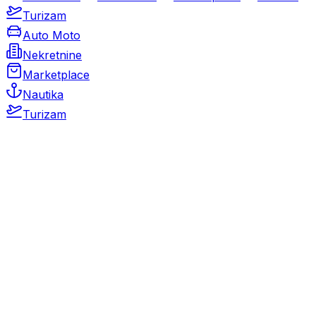
Turizam
Auto Moto
Nekretnine
Marketplace
Nautika
Turizam
Auto Moto
Rabljeni automobili
Novi automobili
Motocikli / motori
Gospodarska vozila
Rezervni dijelovi i oprema
Kamperi i kamp prikolice
Oldtimeri