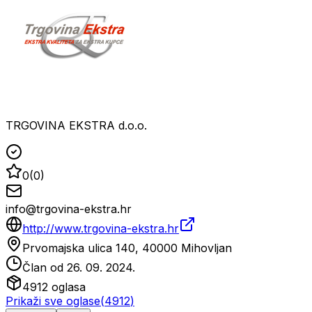
TRGOVINA EKSTRA d.o.o.
0
(
0
)
info@trgovina-ekstra.hr
http://www.trgovina-ekstra.hr
Prvomajska ulica 140, 40000 Mihovljan
Član od
26. 09. 2024.
4912
oglasa
Prikaži sve oglase
(
4912
)