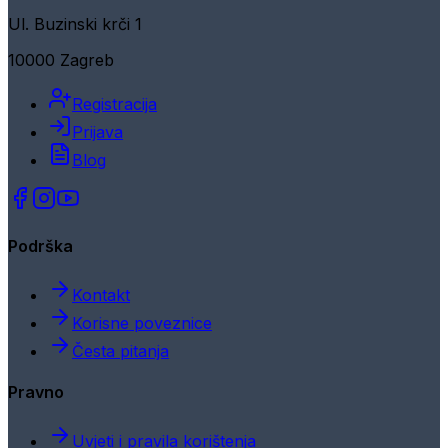
Ul. Buzinski krči 1
10000 Zagreb
Registracija
Prijava
Blog
Podrška
Kontakt
Korisne poveznice
Česta pitanja
Pravno
Uvjeti i pravila korištenja