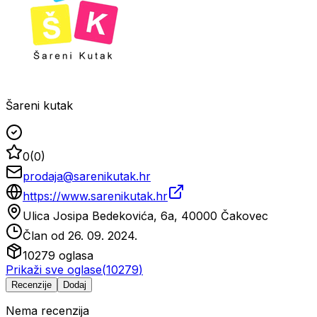
Šareni kutak
0
(
0
)
prodaja@sarenikutak.hr
https://www.sarenikutak.hr
Ulica Josipa Bedekovića, 6a, 40000 Čakovec
Član od
26. 09. 2024.
10279
oglasa
Prikaži sve oglase
(
10279
)
Recenzije
Dodaj
Nema recenzija