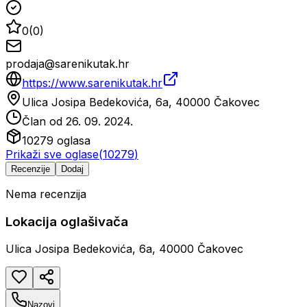
0
(
0
)
prodaja@sarenikutak.hr
https://www.sarenikutak.hr
Ulica Josipa Bedekovića, 6a, 40000 Čakovec
Član od
26. 09. 2024.
10279
oglasa
Prikaži sve oglase
(
10279
)
Recenzije
Dodaj
Nema recenzija
Lokacija oglašivača
Ulica Josipa Bedekovića, 6a, 40000 Čakovec
Nazovi