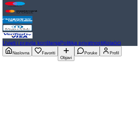
Uvjeti i pravila korištenja
Politika privatnosti
Kolačići
Naslovna
Favoriti
Poruke
Profil
Objavi