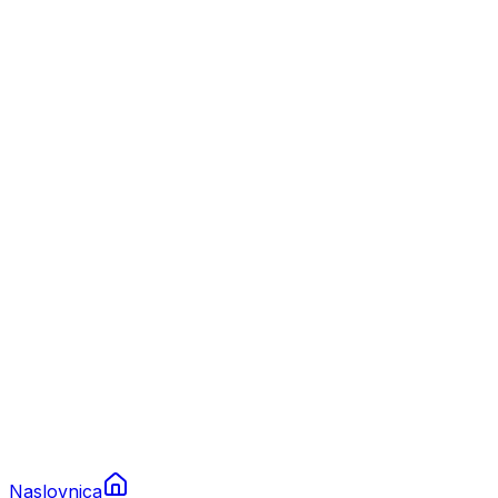
Nautika
Plovila
Charter
Prikolice za plovila
Brodski rezervni dijelovi
Nautička oprema
Brodski motori
Turizam
Apartmani
Sobe
Kuće za odmor
Aranžmani
Naslovnica