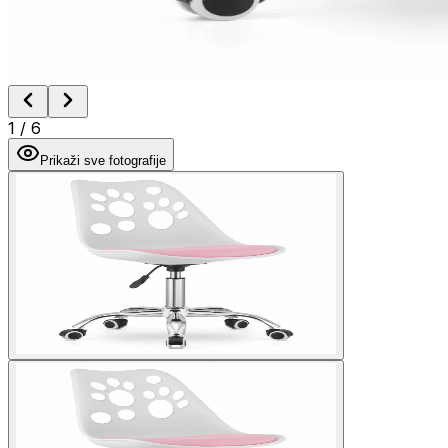
1
/
6
Prikaži sve fotografije