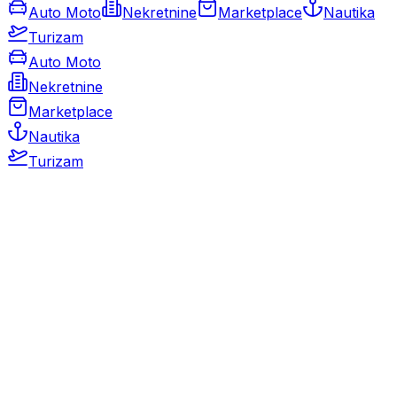
Auto Moto
Nekretnine
Marketplace
Nautika
Turizam
Auto Moto
Nekretnine
Marketplace
Nautika
Turizam
Auto Moto
Rabljeni automobili
Novi automobili
Motocikli / motori
Gospodarska vozila
Rezervni dijelovi i oprema
Kamperi i kamp prikolice