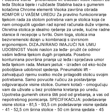
leđa Stolica bijele i ružičaste Stabilna baza s gumenim
kotačima Chrome elementi Visoka završna obrada
KOMFOR U VAŠEM UREDU Za pravilno funkcioniranje
tijekom rada za stolom potrebna vam je stolica koja će
nam omogućiti ugodan rad ispred računala duže vrijeme.
Okretna stolica je idealno rješenje za urede, kućne radne
stanice ili recepcije u tvrtki. Osim toga, stolica ima
bezvremenski dizajn u kombinaciji s izvrsnom
ergonomijom. DIZAJNIRANO IMAJUĆI NA UMU
UDOBNOST Visoki naslon za leđa- pružit će odmor
vašim leđima tijekom dugih projekata. Posebno
konturirana površina prianja uz leđa i sprječava umor
leđa tijekom rada. Mekani jastuk - izrađen od eko-kože
poboljšava udobnost sjedenja. Pneumatski lift -
zahvaljujući njemu svatko može prilagoditi stolicu svojim
potrebama. Samo povucite ručicu za postavljanje
odgovarajuće visine stolice. Gumeni kotači - omogućuju
vam da uživate u bez problema kretanja po uredu.
Upotreba gumenih okvira štiti pod od grebanja, a vas od
nepotrebnog pomicanja. SPECIFIKACIJA: podešavanje
visine stolca - 81,5 - 93,5 cm podešavanje visine sjedala
- 41 - 52,5 cm širina stolice - 50 cm širina sjedala - 45