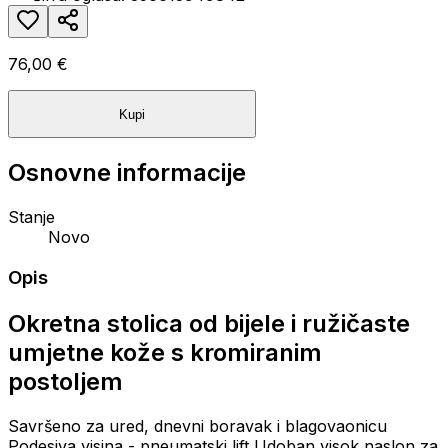
76,00 €
Kupi
Osnovne informacije
Stanje
Novo
Opis
Okretna stolica od bijele i ružičaste
umjetne kože s kromiranim
postoljem
Savršeno za ured, dnevni boravak i blagovaonicu
Podesiva visina - pneumatski lift Udoban visok naslon za