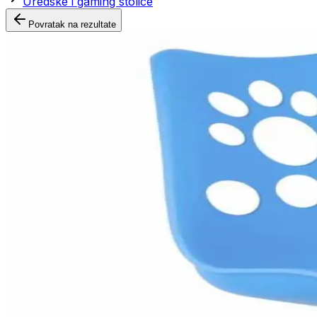
Uredske i gaming stolice
Povratak na rezultate