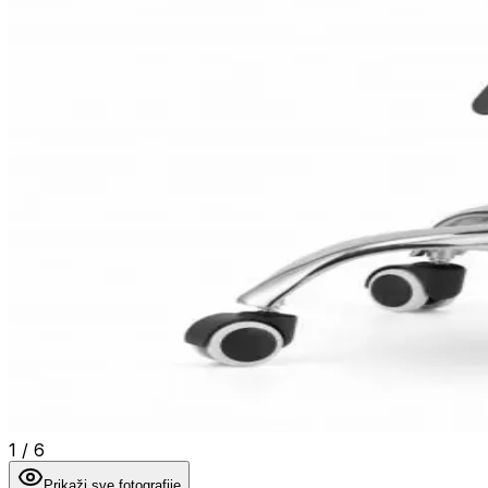
1
/
6
Prikaži sve fotografije