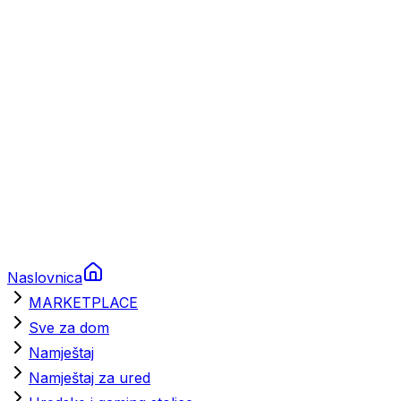
Brodski rezervni dijelovi
Nautička oprema
Brodski motori
Turizam
Apartmani
Sobe
Kuće za odmor
Aranžmani
Naslovnica
MARKETPLACE
Sve za dom
Namještaj
Namještaj za ured