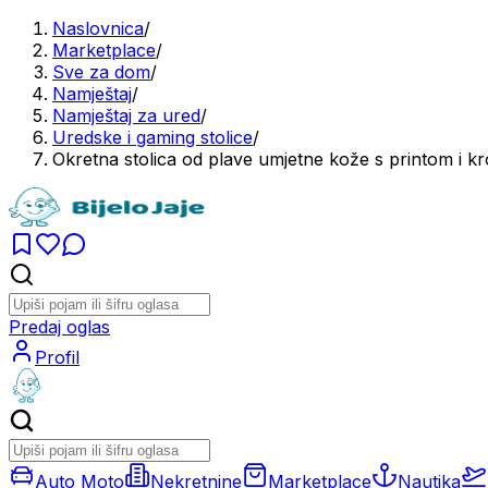
Naslovnica
/
Marketplace
/
Sve za dom
/
Namještaj
/
Namještaj za ured
/
Uredske i gaming stolice
/
Okretna stolica od plave umjetne kože s printom i
Predaj oglas
Profil
Auto Moto
Nekretnine
Marketplace
Nautika