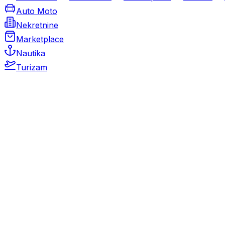
Auto Moto
Nekretnine
Marketplace
Nautika
Turizam
Auto Moto
Rabljeni automobili
Novi automobili
Motocikli / motori
Gospodarska vozila
Rezervni dijelovi i oprema
Kamperi i kamp prikolice
Oldtimeri
Karambolirani automobili