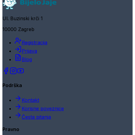
Ul. Buzinski krči 1
10000 Zagreb
Registracija
Prijava
Blog
Podrška
Kontakt
Korisne poveznice
Česta pitanja
Pravno