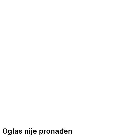
Nautička oprema
Brodski motori
Turizam
Apartmani
Sobe
Kuće za odmor
Aranžmani
Oglas nije pronađen